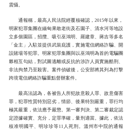
震懾。
通報稱，最高人民法院經覆核確認，2015年以來，
明家犯罪集團在緬甸果敢老街及石園子、清水河等地設
立多個園區，招攬、吸引巫鴻明、羅建章、蔣吉等多名
「金主」入駐並提供武裝庇護，實施電信網絡詐騙、開
設賭場等犯罪。明家犯罪集團與以巫鴻明為首的電騙團
夥相互勾結，對試圖逃離或反抗的涉詐人員實施酷刑、
非法拘禁乃至殺害。案件偵破後，公安部將其列為打擊
跨境電信網絡詐騙重點督辦案件。
最高法認為，各被告人所犯故意殺人罪、故意傷害
罪，犯罪性質特別惡劣，情節、後果特別嚴重，罪行均
極其嚴重，依法應予嚴懲。第一審判決、第二審裁定認
定證據確實、充分，定罪準確，量刑適當。據此，依法
核准明國平、明珍珍等11人死刑。溫州市中院的通報