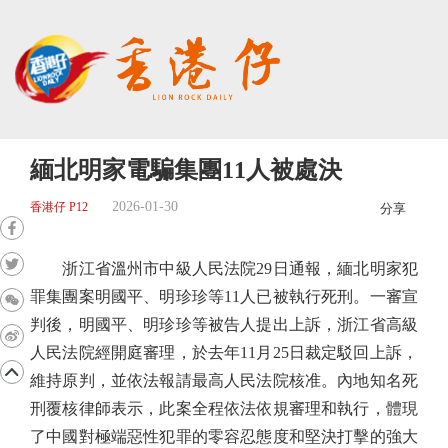
緬北明家電騙集團11人被處決
2026-01-30
香港仔 P12
分享
浙江省溫州市中級人民法院29日通報，緬北明家犯
罪集團案明國平、明珍珍等11人已被執行死刑。一審宣
判後，明國平、明珍珍等被告人提出上訴，浙江省高級
人民法院經開庭審理，於去年11月25日裁定駁回上訴，
維持原判，並依法報請最高人民法院核准。內地知名死
刑覆核律師表示，此案全程依法依規審理和執行，體現
了中國對極端惡性犯罪的零容忍態度和堅決打擊的強大