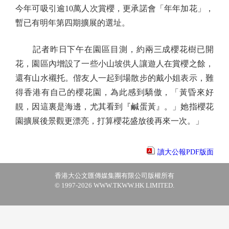
今年可吸引逾10萬人次賞櫻，更承諾會「年年加花」，
暫已有明年第四期擴展的選址。
記者昨日下午在園區目測，約兩三成櫻花樹已開
花，園區內增設了一些小山坡供人讓遊人在賞櫻之餘，
還有山水襯托。偕友人一起到場散步的戴小姐表示，難
得香港有自己的櫻花園，為此感到驕傲，「黃昏來好
靚，因這裏是海邊，尤其看到『鹹蛋黃』。」她指櫻花
園擴展後景觀更漂亮，打算櫻花盛放後再來一次。」
讀大公報PDF版面
香港大公文匯傳媒集團有限公司版權所有
© 1997-2026 WWW.TKWW.HK LIMITED.