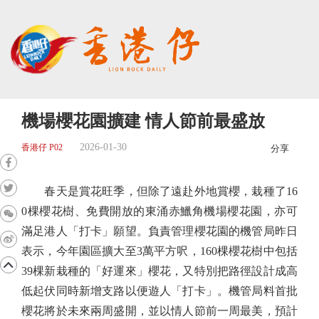
機場櫻花園擴建 情人節前最盛放
2026-01-30
香港仔 P02
分享
春天是賞花旺季，但除了遠赴外地賞櫻，栽種了16
0棵櫻花樹、免費開放的東涌赤鱲角機場櫻花園，亦可
滿足港人「打卡」願望。負責管理櫻花園的機管局昨日
表示，今年園區擴大至3萬平方呎，160棵櫻花樹中包括
39棵新栽種的「好運來」櫻花，又特別把路徑設計成高
低起伏同時新增支路以便遊人「打卡」。機管局料首批
櫻花將於未來兩周盛開，並以情人節前一周最美，預計