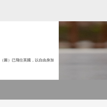
（圖）已飛往英國，以自由身加