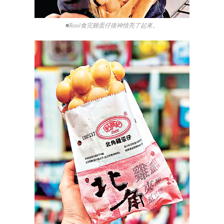
■Rosé食完雞蛋仔後神情亮了起來。