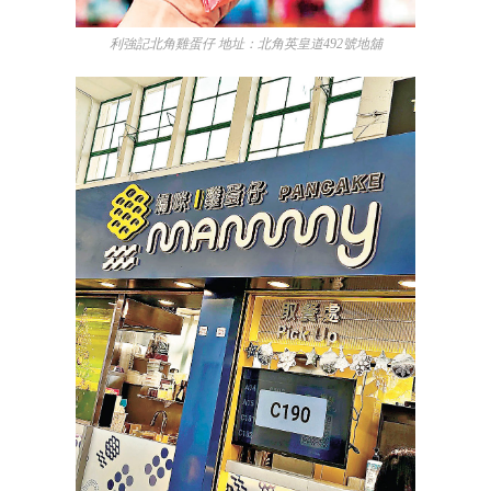
利強記北角雞蛋仔 地址：北角英皇道492號地舖