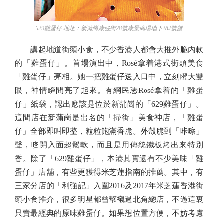
629雞蛋仔 地址：新蒲崗康強街28號康景商場地下28J號舖
講起地道街頭小食，不少香港人都會大推外脆內軟
的「雞蛋仔」。首場演出中，Rosé拿着港式街頭美食
「雞蛋仔」亮相。她一把雞蛋仔送入口中，立刻瞪大雙
眼，神情瞬間亮了起來。有網民憑Rosé拿着的「雞蛋
仔」紙袋，認出應該是位於新蒲崗的「629雞蛋仔」。
這間店在新蒲崗是出名的「掃街」美食神店，「雞蛋
仔」全部即叫即整，粒粒飽滿香脆。外殼脆到「咔嚓」
聲，咬開入面超鬆軟，而且是用傳統鐵板烤出來特別
香。除了「629雞蛋仔」，本港其實還有不少美味「雞
蛋仔」店舖，有些更獲得米芝蓮指南的推薦。其中，有
三家分店的「利強記」入圍2016及2017年米芝蓮香港街
頭小食推介，很多明星都曾幫襯過北角總店，不過這裏
只賣最經典的原味雞蛋仔。如果想位置方便，不妨考慮