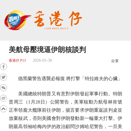
美航母壓境逼伊朗核談判
2026-01-30
香港仔 P13
分享
德黑蘭警告遇襲必報復 將打擊「特拉維夫的心臟」
美國總統特朗普又有意對伊朗發起軍事行動。特朗
普周三（1月28日）公開警告，美軍核動力航母林肯號
正率領龐大艦隊前往伊朗，揚言要求伊朗重返談判桌並
放棄核武，否則美國會對伊朗發動新一輪重大打擊。伊
朗最高領袖哈梅內伊的政治顧問沙姆哈尼警告，一旦美