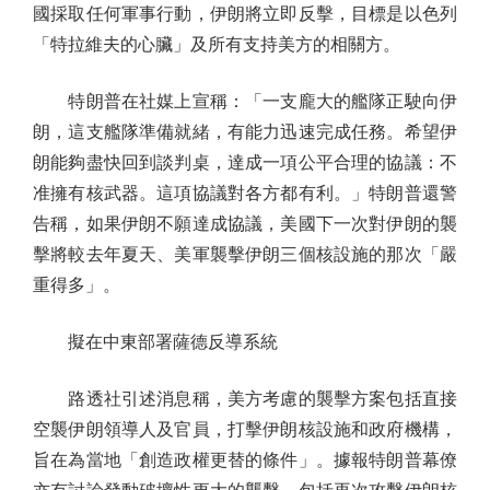
國採取任何軍事行動，伊朗將立即反擊，目標是以色列
「特拉維夫的心臟」及所有支持美方的相關方。
特朗普在社媒上宣稱：「一支龐大的艦隊正駛向伊
朗，這支艦隊準備就緒，有能力迅速完成任務。希望伊
朗能夠盡快回到談判桌，達成一項公平合理的協議：不
准擁有核武器。這項協議對各方都有利。」特朗普還警
告稱，如果伊朗不願達成協議，美國下一次對伊朗的襲
擊將較去年夏天、美軍襲擊伊朗三個核設施的那次「嚴
重得多」。
擬在中東部署薩德反導系統
路透社引述消息稱，美方考慮的襲擊方案包括直接
空襲伊朗領導人及官員，打擊伊朗核設施和政府機構，
旨在為當地「創造政權更替的條件」。據報特朗普幕僚