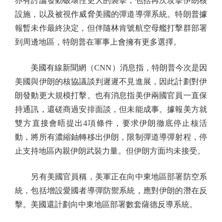
亦有討論發動破壞性更大的襲擊，包括再次攻擊伊朗核
設施，以及被視作威脅美國的彈道導彈系統。特朗普據
報暫未作最終決定，但伴隨林肯號航空母艦打擊群部署
到周邊地區，特朗普在軍事上會擁有更多選擇。
美國有線新聞網（CNN）消息指，特朗普今次是因
美國與伊朗的核協議談判遲遲不見進展，因此計劃對伊
朗發動更大規模打擊。也有消息指美伊兩國官員一直保
持通訊，還磋商過安排面談，但未能成事。據報美方就
雙方直接會晤提出4項條件，要求伊朗徹底停止核活
動，將所有濃縮鈾轉移出伊朗，限制彈道導彈射程，停
止支持地區內親伊朗武裝力量。但伊朗方面均未接受。
另有美國官員稱，美軍正在向中東地區部署防空系
統，包括增設愛國者導彈防禦系統，應對伊朗的潛在反
擊。美國還計劃向中東地區部署數套薩德反導系統。