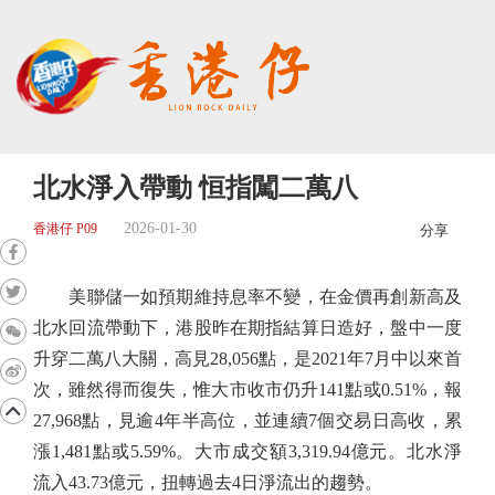
北水淨入帶動 恒指闖二萬八
2026-01-30
香港仔 P09
分享
美聯儲一如預期維持息率不變，在金價再創新高及
北水回流帶動下，港股昨在期指結算日造好，盤中一度
升穿二萬八大關，高見28,056點，是2021年7月中以來首
次，雖然得而復失，惟大市收市仍升141點或0.51%，報
27,968點，見逾4年半高位，並連續7個交易日高收，累
漲1,481點或5.59%。大市成交額3,319.94億元。北水淨
流入43.73億元，扭轉過去4日淨流出的趨勢。