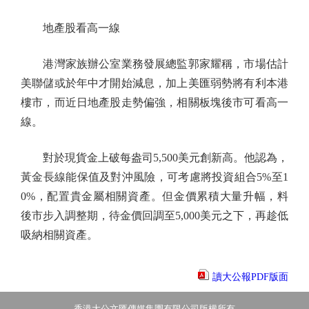
地產股看高一線
港灣家族辦公室業務發展總監郭家耀稱，市場估計
美聯儲或於年中才開始減息，加上美匯弱勢將有利本港
樓市，而近日地產股走勢偏強，相關板塊後市可看高一
線。
對於現貨金上破每盎司5,500美元創新高。他認為，
黃金長線能保值及對沖風險，可考慮將投資組合5%至1
0%，配置貴金屬相關資產。但金價累積大量升幅，料
後市步入調整期，待金價回調至5,000美元之下，再趁低
吸納相關資產。
讀大公報PDF版面
香港大公文匯傳媒集團有限公司版權所有