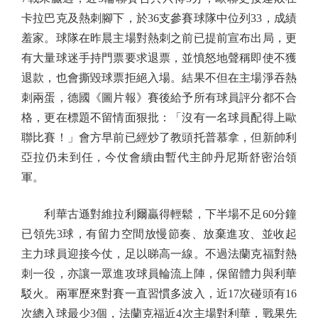
卡拉巴克及熱刺腳下，於36支參賽球隊中位列33，成績
羞家。球隊在昨晨主場對熱刺之前已提前宣布出局，更
有大量球迷手持門票要求退票，並憤怒地聲稱即使不獲
退款，也會撕毀球票拒絕入場。結果不但在主場淨吞熱
刺兩蛋，德國《圖片報》賽後給予所有球員評分都不合
格，更在標題不留情面狠批：「沒有一名球員配得上歐
聯比賽！」會方早前已經炒了教頭托普慕拿，但新帥利
亞拉仍未到任，今仗會續由暫代主帥丹尼斯舒密治領
軍。
利華古遜對維拉利爾贏得輕鬆，下半場不足60分鐘
已領先3球，有留力空間放慢節奏、放棄進攻、並收起
主力球員迎接今仗，足以睇高一線。不過法蘭克福對熱
刺一役，亦讓一眾進攻球員輪流上陣，保留體力與利華
駁火。兩軍歷來對賽一直習慣多波入，近17次碰頭有16
次總入球最少3個，法蘭克福近4次主場對利華，戰果先