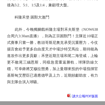
後為5:2、5:1、1:5及1:4，兼顧埋大盤。
科隆禾堡 困獸大激鬥
此外，今晚獨腳戲科隆主場對禾夫斯堡（NOW638
台周六3:30am直播），則為正宗困獸鬥！主隊近10場正
式賽事只嘗一勝，教頭哥斯尼奧克承受沉重壓力，今仗
揚言會給予更多自由度天才中場沙特艾馬拉，期待能為
進攻作出更多貢獻；禾堡近期主場和尾二海登咸，上輪
更不敵尾三緬恩斯，同樣急需重返勝軌，球隊防線欠
穩，可幸鋒將艾穆拉態勇，加上曼聯來投的中場指揮官
基斯甸艾歷臣已適應德甲及上力，近期頻獻助攻，有力
與主隊合演入球騷。
讀大公報PDF版面