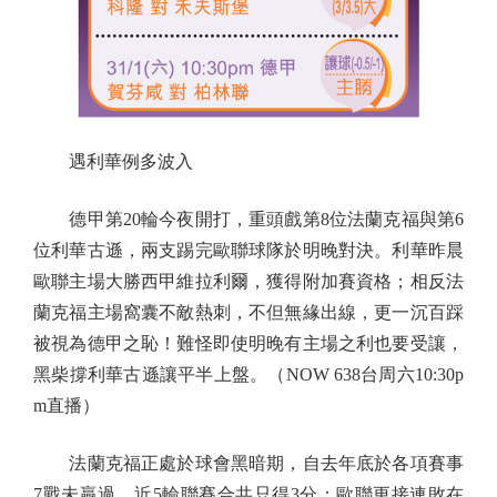
遇利華例多波入
德甲第20輪今夜開打，重頭戲第8位法蘭克福與第6
位利華古遜，兩支踢完歐聯球隊於明晚對決。利華昨晨
歐聯主場大勝西甲維拉利爾，獲得附加賽資格；相反法
蘭克福主場窩囊不敵熱刺，不但無緣出線，更一沉百踩
被視為德甲之恥！難怪即使明晚有主場之利也要受讓，
黑柴撐利華古遜讓平半上盤。（NOW 638台周六10:30p
m直播）
法蘭克福正處於球會黑暗期，自去年底於各項賽事
7戰未贏過，近5輪聯賽合共只得3分；歐聯更接連敗在