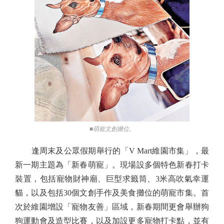
■萌寵文創攤位。
逢周末及公眾假期舉行的「V Mart維園市集」，最
新一期主題為「新春萌寵」。現場設多個特色新春打卡
裝置，包括寵物財神廟、巨型求籤筒、3米高吹氣幸運
貓，以及包括30個文創手作及美食攤位的萌寵市集。首
次於維園增設「寵物友善」區域，新春期間更會舉辦狗
狗運動會及造型比賽，以及加設更多寵物打卡點，並有