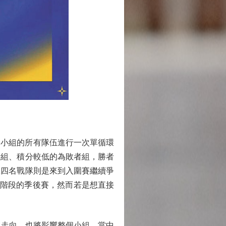
同小組的所有隊伍進行一次單循環
者組、積分較低的為敗者組，勝者
至四名戰隊則是來到入圍賽繼續爭
下一階段的季後賽，然而若是想直接
晉級走向，也將影響整個小組。當中