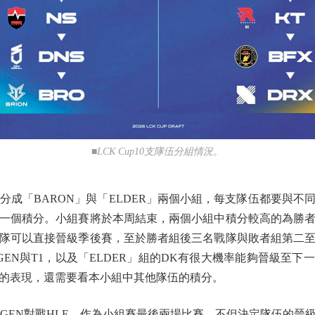
■LCK Cup10支隊伍分組情況。
成「BARON」與「ELDER」兩個小組，每支隊伍都要與不
一個積分。小組賽將於本周結束，兩個小組中積分較高的為勝
隊可以直接晉級季後賽，至於勝者組後三名戰隊與敗者組第二
GEN與T1，以及「ELDER」組的DK有很大機率能夠晉級至
的表現，還需要看本小組中其他隊伍的積分。
日GEN對戰HLE，作為小組賽最後兩場比賽，不但決定隊伍的