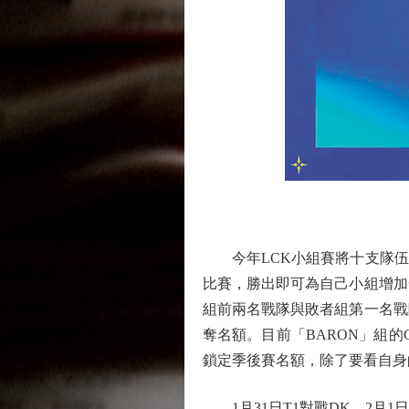
今年LCK小組賽將十支隊伍分
比賽，勝出即可為自己小組增加
組前兩名戰隊與敗者組第一名戰
奪名額。目前「BARON」組的
鎖定季後賽名額，除了要看自身
1月31日T1對戰DK，2月1