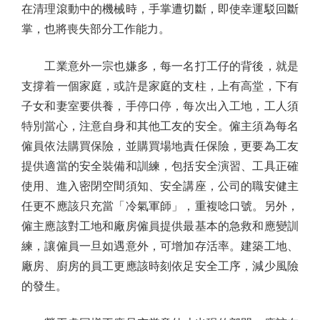
在清理滾動中的機械時，手掌遭切斷，即使幸運駁回斷
掌，也將喪失部分工作能力。
工業意外一宗也嫌多，每一名打工仔的背後，就是
支撐着一個家庭，或許是家庭的支柱，上有高堂，下有
子女和妻室要供養，手停口停，每次出入工地，工人須
特別當心，注意自身和其他工友的安全。僱主須為每名
僱員依法購買保險，並購買場地責任保險，更要為工友
提供適當的安全裝備和訓練，包括安全演習、工具正確
使用、進入密閉空間須知、安全講座，公司的職安健主
任更不應該只充當「冷氣軍師」，重複唸口號。另外，
僱主應該對工地和廠房僱員提供最基本的急救和應變訓
練，讓僱員一旦如遇意外，可增加存活率。建築工地、
廠房、廚房的員工更應該時刻依足安全工序，減少風險
的發生。