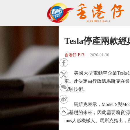
Tesla停產兩款
香港仔 P13
2026-01-30
美國大型電動車企業Tesla公司
車。此決定由行政總馬斯克在業
駕駛技術。
馬斯克表示，Model S與M
為基礎的未來，因此需要將資源重
mus人形機械人。馬斯克指出，