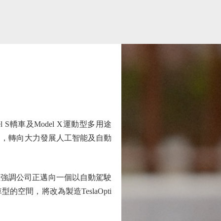
S轎車及Model X運動型多用途
造，轉向大力發展人工智能及自動
，但強調公司正邁向一個以自動駕駛
間，將改為製造TeslaOpti