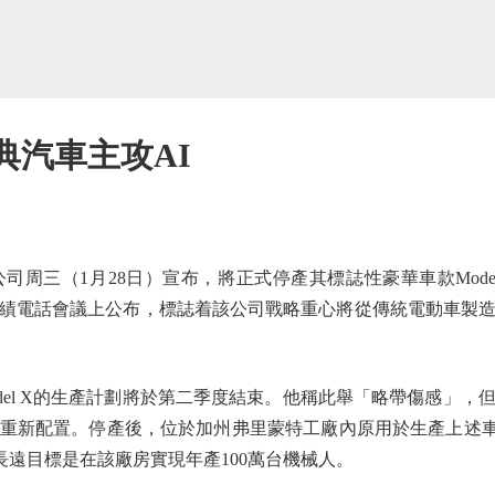
經典汽車主攻AI
周三（1月28日）宣布，將正式停產其標誌性豪華車款Model 
績電話會議上公布，標誌着該公司戰略重心將從傳統電動車製
odel X的生產計劃將於第二季度結束。他稱此舉「略帶傷感」
新配置。停產後，位於加州弗里蒙特工廠內原用於生產上述車型的空
長遠目標是在該廠房實現年產100萬台機械人。