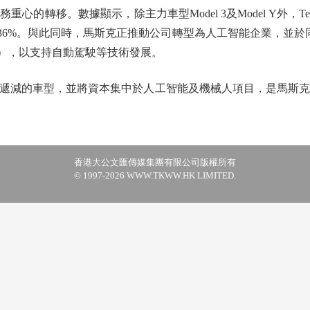
心的轉移。數據顯示，除主力車型Model 3及Model Y外，Te
降36%。與此同時，馬斯克正推動公司轉型為人工智能企業，並
億港元），以支持自動駕駛等技術發展。
的車型，並將資本集中於人工智能及機械人項目，是馬斯克為T
香港大公文匯傳媒集團有限公司版權所有
© 1997-2026 WWW.TKWW.HK LIMITED.