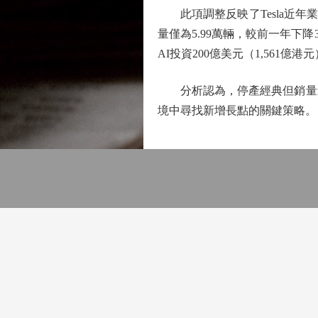
此項調整反映了Tesla近年業務重
量僅為5.99萬輛，較前一年下
AI投資200億美元（1,561
分析認為，停產經典但銷量遞減
境中尋找新增長點的關鍵策略。