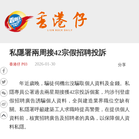
私隱署兩周接42宗假招聘投訴
2026-01-30
香港仔 P03
分享
年近歲晚，騙徒伺機出沒騙取個人資料及金錢。私
隱專員公署過去兩星期接獲42宗投訴個案，均涉刊登虛
假招聘廣告誘騙個人資料，全與建造業界職位空缺有
關。私隱署呼籲建築工人求職時提高警覺，在提供個人
資料前，核實招聘廣告及招聘者的真偽，以保障個人資
料私隱。