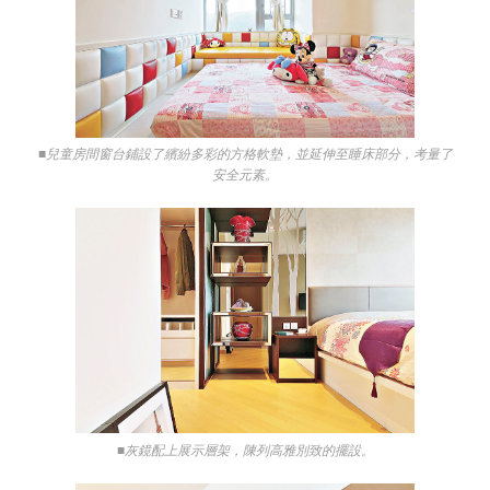
■兒童房間窗台鋪設了繽紛多彩的方格軟墊，並延伸至睡床部分，考量了
安全元素。
■灰鏡配上展示層架，陳列高雅別致的擺設。