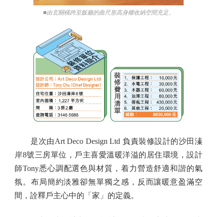
■由玄關橫跨至飯廳的曲尺形高身櫃收納空間充足。
是次由Art Deco Design Ltd 負責裝修設計的沙田溱
岸8號三房單位，戶主喜愛溫暖洋溢的居住環境，設計
師Tony悉心調配選色與材質，着力營造舒適和諧的氣
氛。布局簡約淡雅卻無單獨之感，反而讓暖意盈滿空
間，詮釋戶主心中的「家」的定義。