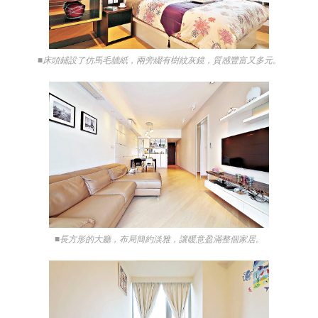
■床頭鋪設了仿馬毛牆紙，兩旁綴有樹紋灰鏡，質感豐富又多元。
■長方形的大廳，布局簡約淡雅，讓暖意盈滿整個家居。