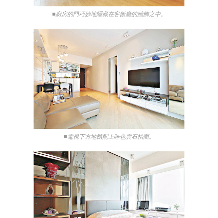
■廚房的門巧妙地隱藏在客飯廳的牆飾之中。
■電視下方地櫃配上啡色雲石枱面。