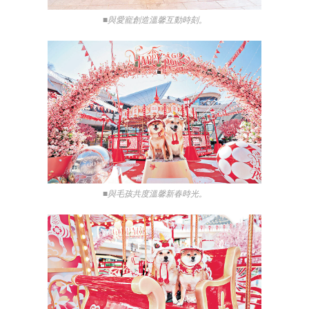
■與愛寵創造溫馨互動時刻。
■與毛孩共度溫馨新春時光。