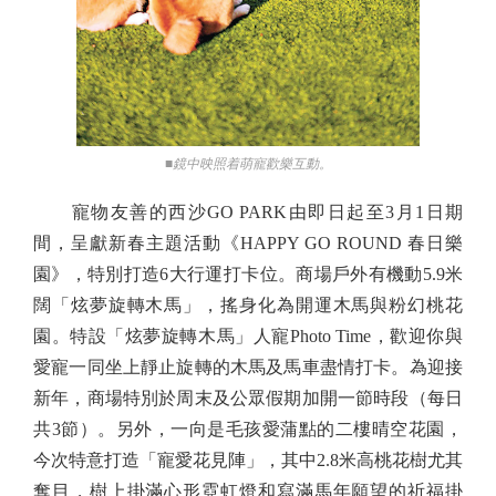
■鏡中映照着萌寵歡樂互動。
寵物友善的西沙GO PARK由即日起至3月1日期
間，呈獻新春主題活動《HAPPY GO ROUND 春日樂
園》，特別打造6大行運打卡位。商場戶外有機動5.9米
闊「炫夢旋轉木馬」，搖身化為開運木馬與粉幻桃花
園。特設「炫夢旋轉木馬」人寵Photo Time，歡迎你與
愛寵一同坐上靜止旋轉的木馬及馬車盡情打卡。為迎接
新年，商場特別於周末及公眾假期加開一節時段（每日
共3節）。另外，一向是毛孩愛蒲點的二樓晴空花園，
今次特意打造「寵愛花見陣」，其中2.8米高桃花樹尤其
奪目，樹上掛滿心形霓虹燈和寫滿馬年願望的祈福掛