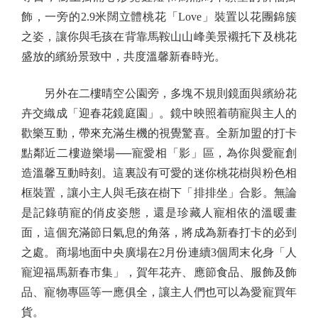
飾，一旁的2.9米闊立體桃花「Love」裝置以花團錦簇
之姿，讓你與毛孩在背靠馬鞍山山峰美景襯托下及桃花
盛放的繽紛景致中，共度溫馨新春時光。
另外在二樓晴空公園旁，多塊不規則鏡面與繽紛花
卉交織成「迎春花鏡庭園」。鏡中映照着萌寵與主人的
歡樂互動，帶來充滿生機的視覺驚喜。全新加盟的打卡
點鄰近二樓遊樂場──寵愛相「影」區，為你與愛寵創
造溫馨互動時刻。這裏設有可愛的迷你桃花樹與粉色相
框裝置，讓小主人與毛孩在樹下「排排坐」合影。無論
是記錄萌寵的俏皮姿態，還是珍藏人寵相依的溫暖畫
面，這個充滿節日氣息的角落，將成為新春打卡的必到
之處。商場地面中央廣場在2月份連續3個周末化身「人
寵迎福馬新春市集」，賀年花卉、應節食品、服飾及飾
品、寵物專區等一應俱全，讓主人們也可以為愛寵買年
貨。