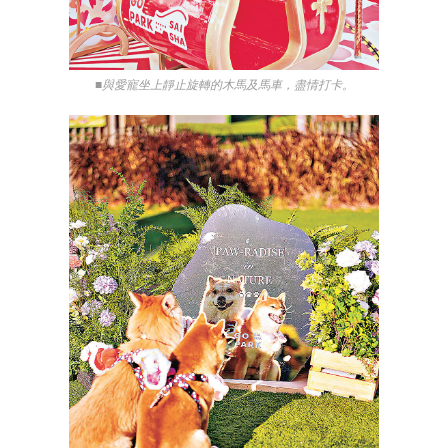
■與愛寵坐上靜止旋轉的木馬及馬車，盡情打卡。