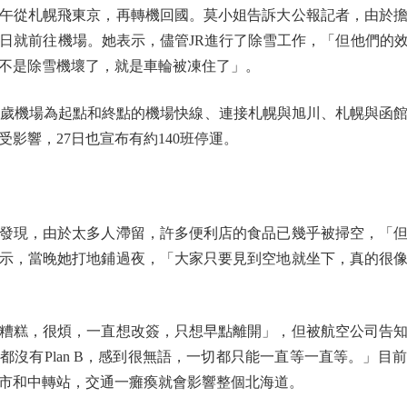
從札幌飛東京，再轉機回國。莫小姐告訴大公報記者，由於擔
26日就前往機場。她表示，儘管JR進行了除雪工作，「但他們的
不是除雪機壞了，就是車輪被凍住了」。
機場為起點和終點的機場快線、連接札幌與旭川、札幌與函館的特
受影響，27日也宣布有約140班停運。
現，由於太多人滯留，許多便利店的食品已幾乎被掃空，「但
示，當晚她打地鋪過夜，「大家只要見到空地就坐下，真的很
糕，很煩，一直想改簽，只想早點離開」，但被航空公司告知最
都沒有Plan B，感到很無語，一切都只能一直等一直等。」目
市和中轉站，交通一癱瘓就會影響整個北海道。