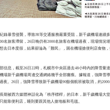
錄暴雪侵襲，導致JR等交通服務嚴重受阻，新千歲機場連續多
000名旅客滯留，26日晚仍有2000名旅客在機場過夜，現場情
本想去日本度假，結果卻淪為「難民」，困在機場搶便利店食物，
，截至26日22時，札幌市中央區過去48小時內的降雪量達到
機場新千歲機場周邊交通網絡幾乎全部癱瘓。據報道，強降雪導致
內過夜。26日，強降雪導致新千歲機場90餘個航班被取消，約200
期被西方媒體神話化為「秩序標桿」的日本，新千歲機場大堂
只能靠便利店，睡則要跟其他人搶地板和毛毯。