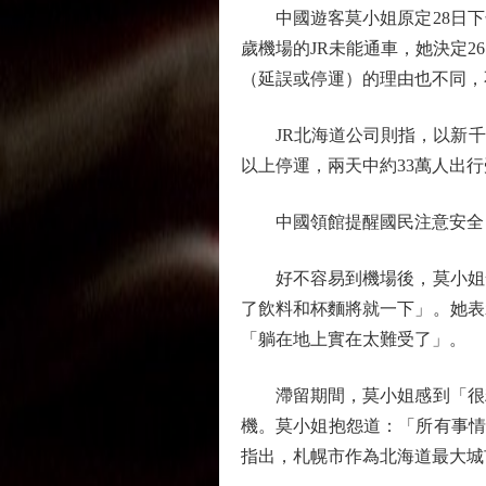
中國遊客莫小姐原定28日下午
歲機場的JR未能通車，她決定
（延誤或停運）的理由也不同，
JR北海道公司則指，以新千歲
以上停運，兩天中約33萬人出行
中國領館提醒國民注意安全
好不容易到機場後，莫小姐發
了飲料和杯麵將就一下」。她表
「躺在地上實在太難受了」。
滯留期間，莫小姐感到「很糟
機。莫小姐抱怨道：「所有事情
指出，札幌市作為北海道最大城