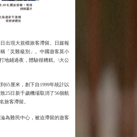
日出現大規模旅客滯留。日媒報
況堪稱「災難級別」。中國遊客莫小
打地鋪過夜，體驗很糟糕。\大公
65厘米，創下自1999年統計以
25日新千歲機場取消了56個航
0名旅客滯留。
淪為難民中心，被迫滯留的遊客