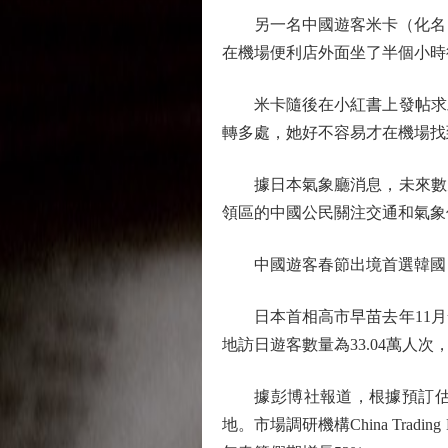
另一名中國遊客米卡（化名）也
在機場便利店外面坐了半個小時
米卡隨後在小紅書上發帖求助
轉多處，她好不容易才在機場找
據日本氣象廳消息，未來數天
領區的中國公民關注交通和氣象
中國遊客春節出境首選韓國
日本首相高市早苗去年11月發
地訪日遊客數量為33.04萬人次
據彭博社報道，根據預訂估算
地。市場調研機構China Tra