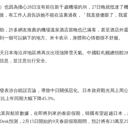
因為擔心28日沒有前往新千歲機場的JR，27日晚就抵達了
後，有工作人員告訴她不能在這裏過夜，「我直接傻眼了，我還
，許多網友推薦的機場溫泉酒店當晚也已滿客，甚至酒店外還
到一個可以躺下的地方。米卡表示，身體和心情都很不舒服。
日本海沿岸地區將再次出現強降雪天氣。中國駐札幌總領館28
信息，並注意出行安全。
表涉台錯誤言論，導致中日關係惡化。日本政府觀光局上周公
，比上年同期大幅下降45.3%。
與航班數據，在即將到來的春節假期，韓國有望超越日本，
ding Desk預測，2月15日開始的9天春節假期期間，預計將有23