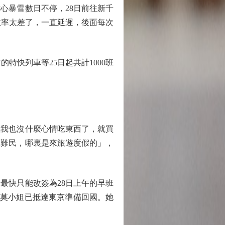
心暴雪數日不停，28日前往新千
效率太差了，一直延遲，後面每次
快列車等25日起共計1000班
我也沒什麼心情吃東西了，就買
像難民，哪裏是來旅遊度假的」，
快只能改簽為28日上午的早班
前莫小姐已抵達東京準備回國。她