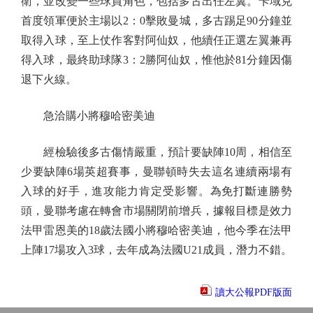
衛，並改變一些球員角色，包括多古出任左翼。卡域克
首度領軍便於主場以2：0擊敗曼城，多古踢足90分鐘並
取得入球，至上仗作客對阿仙奴，他續任正選左翼兼再
得入球，最終助球隊3：2勝阿仙奴，惟他於81分鐘因傷
退下火線。
急洽購小將穆哈密美迪
經檢驗後多古傷情嚴重，預計要缺陣10周，相信至
少要缺陣6場英超賽事，曼聯頓時失去這名連續兩場有
入球的好手，進攻能力肯定受影響。為免打斷連勝勢
頭，曼聯考慮在轉會市場關閉前增兵，據報目標是效力
法甲雷恩美的18歲法國小將穆哈密美迪，他今季在法甲
上陣17場攻入3球，去年成為法國U21成員，潛力不錯。
讀大公報PDF版面