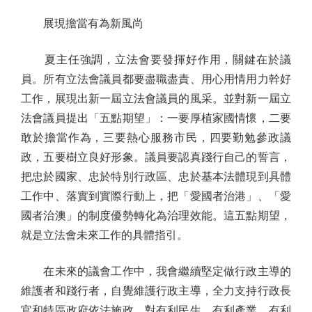
展現擔當有為新風尚
夏主任強調，立法會要發揮好作用，關鍵在於議
員。所有立法會議員都要盡職盡責、用心用情用力幹好
工作，展現出新一屆立法會議員的風采。並對新一屆立
法會議員提出「五點期望」：一要厚植家國情懷，二要
敢於擔當作為，三要熱心服務市民，四要勤勉參政議
政，五要樹立良好形象。議員要認真踐行自己的誓言，
把忠於國家、忠於特別行政區、忠於基本法體現到具體
工作中、落實到實際行動上，把「愛國者治港」、「愛
國者治澳」的制度優勢轉化為治理效能。這五點期望，
就是立法會未來工作的具體指引。
在未來的議會工作中，我會繼續堅定做行政主導的
維護者和踐行者，自覺維護行政主導，全力支持行政長
官和特區政府依法施政。對有利民生、有利產業、有利