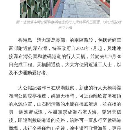
圖：連接瀑布灣公園和數碼港道的行人天橋早前已開通。\大公報記者
王亞毛攝
香港島「活力環島長廊」的南區路段，包括途經華
富邨附近的瀑布灣，特區政府自2023年7月起，興建連
接瀑布灣公園和數碼港道的行人天橋，並於去年9月30
日完成工程。天橋開通後，大大方便附近返工人士，以
及不少運動愛好者。
大公報記者昨日在現場觀察，新建的行人天橋與瀑
布灣公園涼亭相連，經過天橋時，可近距離欣賞瀑布頂
的水源位置，山石間清澈的水流在橋底流過，並在橋的
另一邊匯聚成潭，在盡頭形成瀑布流入海。穿過天橋
後，即達到數碼港道的公路，沿路可一直步行至數碼港
商場，步行全程僅約15分鐘，途中還可欣賞海景，更是