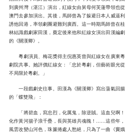
到廣州灣（湛江）演出，紅線女由舅母何芙蓮帶領也從
澳門去參加演出。其後，馬師曾為了躲避日本人威逼利
誘他回港，率領劇團避難到廣西。這一時期馬師曾在桂
林結識戲劇家田漢，奠定後來他和紅線女演出田漢編劇
的《關漢卿》。
粵劇演員、梅花獎得主倪惠英曾與紅線女在廣東粵
劇院共事。她評價紅線女：「忠於粵劇，但藝術眼光從
不局限於粵劇。」
一段戲劇史往事。田漢為《關漢卿》寫出蕩氣回腸
的「蝶雙飛」：
「將碧血，寫忠烈，化厲鬼，除逆賊。這血兒啊！
化作黃河揚子浪千疊，長與英雄共魂魄！……這些年，
風雲改變山河色，珠簾捲處人愁絕，只為了一曲《竇娥