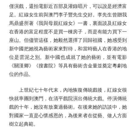
僅演戲，還拍電影近百部及灌錄唱片，可以說是經濟富
足。紅線女生前與澳門李子豐先生交好。李先生曾贈我
馬鼎盛所著《我與母親紅線女》一書，裏面談及紅線女
在香港的富足程度不是買一棟房子，而是有能力買下一
座山。但儘管這樣，她毅然選擇了回歸祖國，她感受到
新中國把她視為藝術家來對待，和當時藝人在香港的地
位是雲泥之別。新中國也成就了她的藝術，並有電影
《關漢卿》《搜書院》等具有藝術含金量並奠定粵劇地
位的作品。
上世紀七十年代末，內地恢復傳統戲後，紅線女很
快就率團到澳門，在清平戲院演出傳統大戲。停演傳統
戲的十年，她沒有放棄過藝術。在後來她的訪談中，她
對國家一直是心懷感恩的，為後來者在從藝、做人方面
樹立起典範。