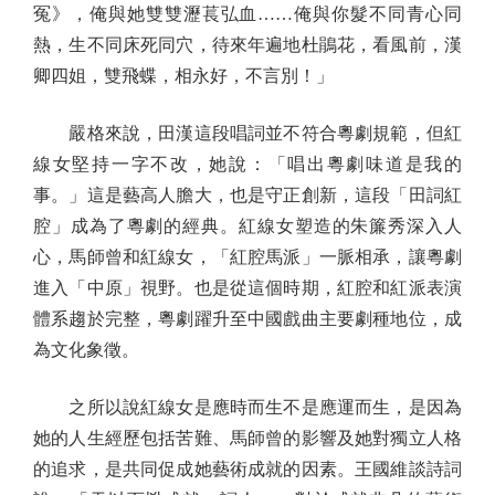
冤》，俺與她雙雙瀝萇弘血……俺與你髮不同青心同
熱，生不同床死同穴，待來年遍地杜鵑花，看風前，漢
卿四姐，雙飛蝶，相永好，不言別！」
嚴格來說，田漢這段唱詞並不符合粵劇規範，但紅
線女堅持一字不改，她說：「唱出粵劇味道是我的
事。」這是藝高人膽大，也是守正創新，這段「田詞紅
腔」成為了粵劇的經典。紅線女塑造的朱簾秀深入人
心，馬師曾和紅線女，「紅腔馬派」一脈相承，讓粵劇
進入「中原」視野。也是從這個時期，紅腔和紅派表演
體系趨於完整，粵劇躍升至中國戲曲主要劇種地位，成
為文化象徵。
之所以說紅線女是應時而生不是應運而生，是因為
她的人生經歷包括苦難、馬師曾的影響及她對獨立人格
的追求，是共同促成她藝術成就的因素。王國維談詩詞