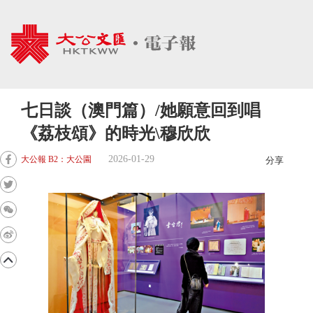
七日談（澳門篇）/她願意回到唱
《荔枝頌》的時光\穆欣欣
2026-01-29
大公報 B2：大公園
分享