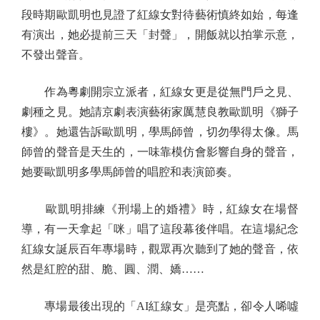
段時期歐凱明也見證了紅線女對待藝術慎終如始，每逢
有演出，她必提前三天「封聲」，開飯就以拍掌示意，
不發出聲音。
作為粵劇開宗立派者，紅線女更是從無門戶之見、
劇種之見。她請京劇表演藝術家厲慧良教歐凱明《獅子
樓》。她還告訴歐凱明，學馬師曾，切勿學得太像。馬
師曾的聲音是天生的，一味靠模仿會影響自身的聲音，
她要歐凱明多學馬師曾的唱腔和表演節奏。
歐凱明排練《刑場上的婚禮》時，紅線女在場督
導，有一天拿起「咪」唱了這段幕後伴唱。在這場紀念
紅線女誕辰百年專場時，觀眾再次聽到了她的聲音，依
然是紅腔的甜、脆、圓、潤、嬌……
專場最後出現的「AI紅線女」是亮點，卻令人唏噓