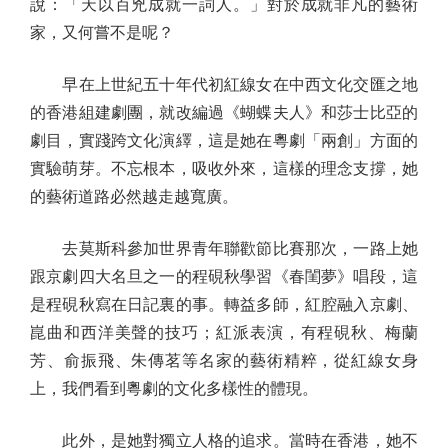
說：「天以百兇成就一詞人。」對於成就非凡的藝術
家，又何嘗不是呢？
早在上世紀五十年代初紅線女在中西文化交匯之地
的香港組建劇團，就改編過《蝴蝶夫人》和莎士比亞的
劇目，實踐跨文化演繹，這是她在粵劇「兩創」方面的
實驗萌芽。不忘根本，吸收外來，這樣的理念支撐，她
的藝術道路必然越走越寬廣。
去莫斯科參加世界青年聯歡節比賽那次，一路上她
跟京劇四大名旦之一的程硯秋學習《春閨夢》唱段，這
是程硯秋寫在日記裏的事。轉益多師，紅腔融入京劇、
崑曲和西洋美聲的技巧；紅派表演，有程硯秋、梅蘭
芳、俞振飛、朱傳茗等名家的藝術精粹，從紅線女身
上，我們看到粵劇的文化多樣性的體現。
此外，是她對獨立人格的追求。當時在香港，她不