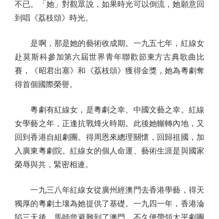
不已。「她」對觀眾說，如果時光可以倒流，她願意回
到唱《荔枝頌》時光。
是啊，那是她的藝術收成期。一九五七年，紅線女
赴莫斯科參加第六屆世界青年聯歡節東方古典歌曲比
賽，《昭君出塞》和《荔枝頌》獲得金獎，她為粵劇奪
得首個國際榮譽。
粵劇有紅線女，是粵劇之幸、中國文藝之幸。紅線
女學藝之年，正逢抗戰烽火時期。此後她輾轉內地，又
回到香港自組劇團。得周恩來總理關懷，回歸祖國，加
入廣東粵劇院。紅線女的個人命運、藝術生涯是與國家
榮辱與共，緊密相連。
一九三八年紅線女從廣州經澳門去香港學藝，得天
獨厚的粵劇土壤為她提供了基礎。一九四一年，香港淪
陷三天後，馬師曾避難到了澳門，不久便帶領太平劇團