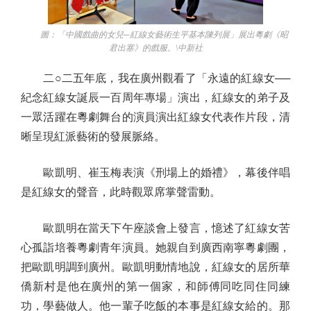
圖：「中國戲曲的女兒─紅線女藝術生平基本陳列展」展出粵劇《昭
君出塞》的戲服。\中新社
二○二五年底，我在廣州觀看了「永遠的紅線女──
紀念紅線女誕辰一百周年專場」演出，紅線女的弟子及
一眾活躍在粵劇舞台的演員演出紅線女代表作片段，清
晰呈現紅派藝術的發展脈絡。
歐凱明、崔玉梅表演《刑場上的婚禮》，幕後伴唱
是紅線女的聲音，此時觀眾席掌聲雷動。
歐凱明在當天下午座談會上發言，憶述了紅線女苦
心孤詣培養粵劇青年演員。她親自到廣西南寧粵劇團，
把歐凱明調到廣州。歐凱明動情地說，紅線女的居所華
僑新村是他在廣州的第一個家，和師傅同吃同住同練
功，學藝做人。他一輩子吃飯的本事是紅線女給的。那