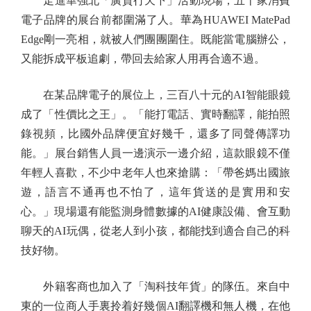
走進華強北「廣貨行天下」活動現場，五十家消費
電子品牌的展台前都圍滿了人。華為HUAWEI MatePad
Edge剛一亮相，就被人們團團圍住。既能當電腦辦公，
又能拆成平板追劇，帶回去給家人用再合適不過。
在某品牌電子的展位上，三百八十元的AI智能眼鏡
成了「性價比之王」。「能打電話、實時翻譯，能拍照
錄視頻，比國外品牌便宜好幾千，還多了同聲傳譯功
能。」展台銷售人員一邊演示一邊介紹，這款眼鏡不僅
年輕人喜歡，不少中老年人也來搶購：「帶爸媽出國旅
遊，語言不通再也不怕了，這年貨送的是實用和安
心。」現場還有能監測身體數據的AI健康設備、會互動
聊天的AI玩偶，從老人到小孩，都能找到適合自己的科
技好物。
外籍客商也加入了「淘科技年貨」的隊伍。來自中
東的一位商人手裏拎着好幾個AI翻譯機和無人機，在他