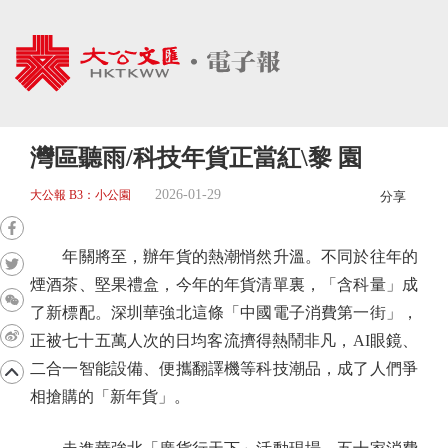
灣區聽雨/科技年貨正當紅\黎 園
2026-01-29
大公報 B3：小公園
分享
年關將至，辦年貨的熱潮悄然升溫。不同於往年的
煙酒茶、堅果禮盒，今年的年貨清單裏，「含科量」成
了新標配。深圳華強北這條「中國電子消費第一街」，
正被七十五萬人次的日均客流擠得熱鬧非凡，AI眼鏡、
二合一智能設備、便攜翻譯機等科技潮品，成了人們爭
相搶購的「新年貨」。