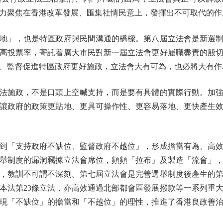
力聚焦在香港改革發展、匯集社情民意上，發揮出不可取代的作
」，也是特區政府與民間溝通的橋樑。第八屆立法會是新選制
高投票率，寄託着廣大市民對新一屆立法會更好履職盡責的殷
、監督促進特區政府更好施政，立法會大有可為，也必將大有作
施政，不是口頭上空喊支持，而是要有具體的實際行動。加強
讓政府的政策更貼地、更具可操作性、更容易落地、更快產生
「支持政府不缺位、監督政府不越位」，形成擔當有為、高效
舉制度的漏洞竊據立法會席位，頻頻「拉布」及製造「流會」
，教訓不可謂不深刻。第七屆立法會是完善選舉制度後產生的
本法第23條立法，亦高效通過北部都會區發展撥款等一系列重
現「不缺位」的擔當和「不越位」的理性，推進了香港良政善