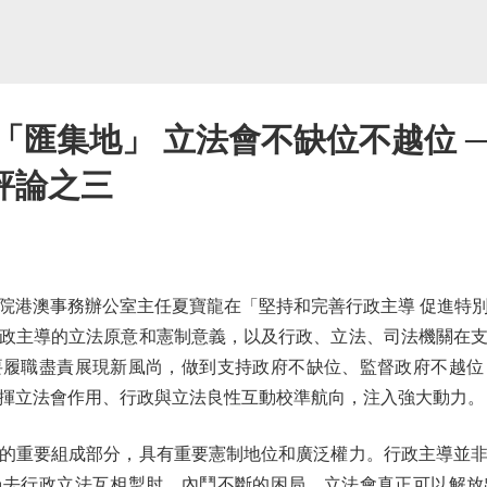
「匯集地」 立法會不缺位不越位 
評論之三
港澳事務辦公室主任夏寶龍在「堅持和完善行政主導 促進特別
政主導的立法原意和憲制意義，以及行政、立法、司法機關在
要履職盡責展現新風尚，做到支持政府不缺位、監督政府不越位
揮立法會作用、行政與立法良性互動校準航向，注入強大動力。
重要組成部分，具有重要憲制地位和廣泛權力。行政主導並非
過去行政立法互相掣肘、內鬥不斷的困局，立法會真正可以解放