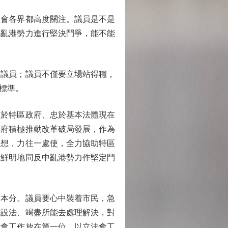
會各界都高度關注。議員是不是
中亂港勢力進行堅決鬥爭，能不能
議員；議員不僅要立場站得穩，
標準。
於特區政府、忠於基本法體現在
政府積極推動改革破局發展，作為
處想，力往一處使，全力協助特區
幟鮮明地同反中亂港勢力作堅定鬥
本分。議員要心中裝着市民，急
方設法、竭盡所能去處理解決，對
法會工作放在第一位，以立法會工