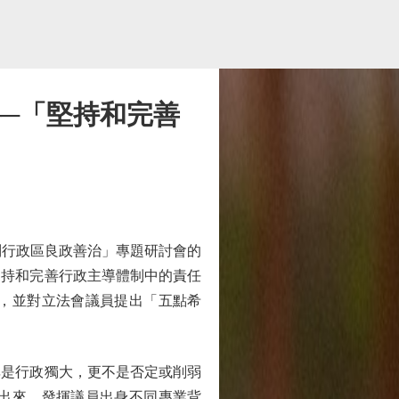
──「堅持和完善
行政區良政善治」專題研討會的
支持和完善行政主導體制中的責任
，並對立法會議員提出「五點希
是行政獨大，更不是否定或削弱
出來，發揮議員出身不同專業背