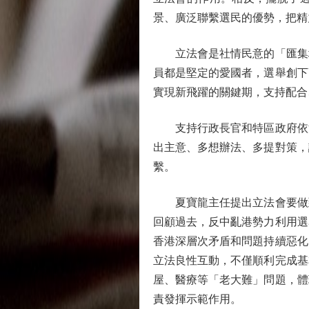
景、廣泛聯繫選民的優勢，把精
立法會是社情民意的「匯集地
員都是堅定的愛國者，選舉創下
實現新飛躍的關鍵期，支持配合
支持行政長官和特區政府依法
出主意、多想辦法、多提對策，
繫。
夏寶龍主任提出立法會要做到
回顧過去，反中亂港勢力利用選
香港深層次矛盾和問題持續惡化
立法良性互動，不僅順利完成基
屋、醫療等「老大難」問題，體
責發揮示範作用。