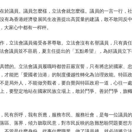
於議員。議員怎麼樣，立法會就怎麼樣。議員的一言一行，社
沒有為香港經濟發展民生改善提出高質量的建議，敢不敢同反
，大家心中都有一桿秤。
，立法會議員備受各界尊敬。立法會沒有名譽議員，只有責任
法會議員並不容易，夏主任提出的「五點希望」，為好議員立下
體的。立法會議員履職時都曾莊嚴宣誓，只有將忠於國家、忠
，才能把「愛國者治港」的制度優越性轉化為治理效能。特區
不是局外人，不能做旁觀者，要自覺與特區政府一道，心往一
上，要堅定地站在國家民族立場上，敢於鬥爭、善於鬥爭，旗
民有所呼，我有所應，服務市民、服務社會，是每一位議員的
落區、落界，傾力聽取民意，對市民反映的急難愁盼問題要想
。不管是什麼身份、從事什麼職業，做了議員後，就必須將立