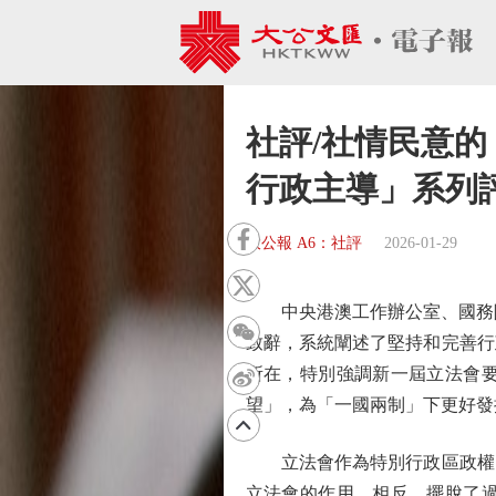
社評/社情民意的
行政主導」系列
大公報 A6：社評
2026-01-29
中央港澳工作辦公室、國務院
致辭，系統闡述了堅持和完善行
所在，特別強調新一屆立法會
望」，為「一國兩制」下更好發
立法會作為特別行政區政權的
立法會的作用。相反，擺脫了