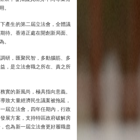
用。
下產生的第二屆立法會，全體議
切期待。香港正處在開創新局面、
為。
調研，匯聚民智，多動腦筋、多
效益，是立法會職之所在、責之所
務實的新風尚，極具指向意義。
，導致大量經濟民生議案被拖延，
第一屆立法會，四年任期內，行政
大發展方案，支持特區政府破解房
治，也為新一屆立法會更好履職盡