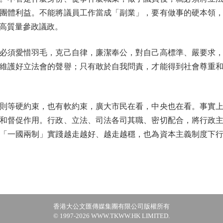
團體利益。不能將議員工作當成「副業」，要有做事的硬本領
高質量參政議政。
須愛惜羽毛，克己自律，廉潔奉公，對自己高標準、嚴要求，
維護好立法會的聲譽；只有敢於自我問責，才能得到社會尊重
等硬約束，也有軟約束，廣大市民在看，中央也在看。事實上
和督促作用。行政、立法、司法各司其職、密切配合，將行政
「一國兩制」實踐越走越好、越走越穩，也為資本主義制度下
香港大公文匯傳媒集團有限公司版權所有
© 1997-2026 WWW.TKWW.HK LIMITED.