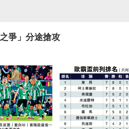
8之爭」分途搶攻