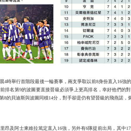
時舉行首階段最後一輪賽事，兩支爭取以前8身份直入16強
前排名第9的波圖要直接晉級必須爭上更高排名，幸好他們的
第8的貝迪斯與波圖同積14分，對手卻是仍有望晉級的飛燕諾，
及阿士東維拉篤定直入16強，另外有6隊提前出局，其中17隊