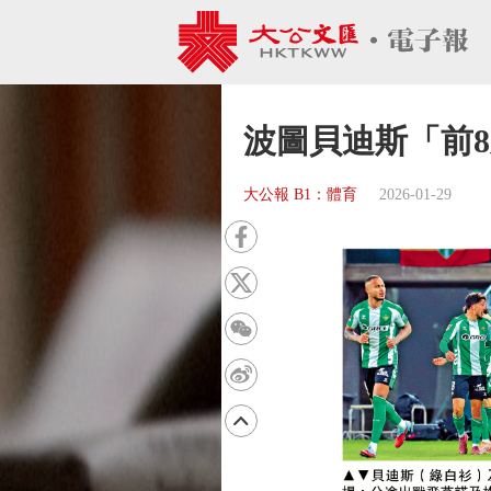
波圖貝迪斯「前
大公報 B1：體育
2026-01-29