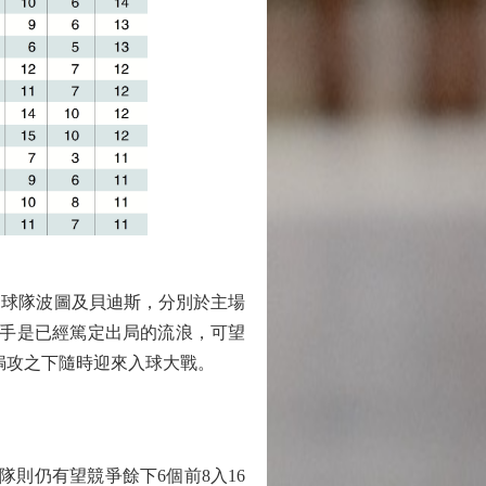
的球隊波圖及貝迪斯，分別於主場
對手是已經篤定出局的流浪，可望
焗攻之下隨時迎來入球大戰。
則仍有望競爭餘下6個前8入16