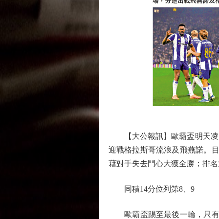
【大公報訊】歐霸盃明天凌晨4
迎戰格拉斯哥流浪及飛燕諾。目
藉對手失去鬥心大獲全勝；排名
同積14分位列第8、9
歐霸盃踢至最後一輪，只有里昂