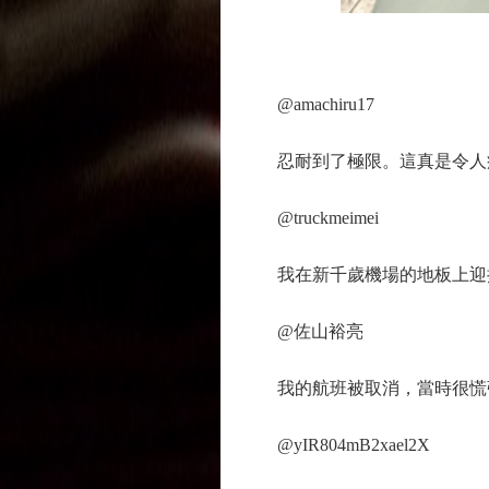
@amachiru17
忍耐到了極限。這真是令人疲
@truckmeimei
我在新千歲機場的地板上迎接
@佐山裕亮
我的航班被取消，當時很慌張
@yIR804mB2xael2X