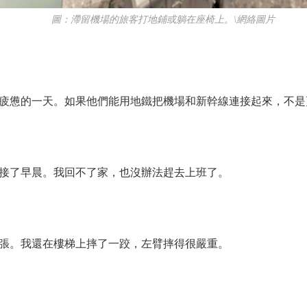
圖：滯留機場的旅客打地鋪或躺在座椅上。\網絡圖片
憊的一天。如果他們能用地鐵把機場和新幹線連接起來，不是
了早晨。我回不了家，也沒辦法趕去上班了。
。我還在樓梯上摔了一跤，左臂摔得很嚴重。