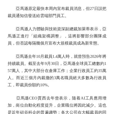
亞馬遜原定最快本周內宣布裁員消息，但27日誤把
裁員通知信發送給雲端部門員工。
亞馬遜人力體驗與技術資深副總裁加萊蒂表示，亞
馬遜正進行「組織架構調整」，這將影響部分團隊成
員，但否認每隔幾個月宣布大規模裁員成為新常態。
亞馬遜去年10月裁員1.4萬人時，就曾預告2026年將
持續裁員。截至去年9月30日，亞馬遜全球員工總數約1
57萬人，其中大部分在倉庫工作；企業行政員工約35萬
人。而近三個月內裁撤的3萬名職員絕大多數為行政員
工，即裁員份額約10%。
亞馬遜CEO賈西去年曾表示，隨着AI工具應用增
加，崗位自動化程度提升，企業職位將因此減少。這也
是近年硅谷科企的普遍趨勢：各大公司在大幅裁員的同