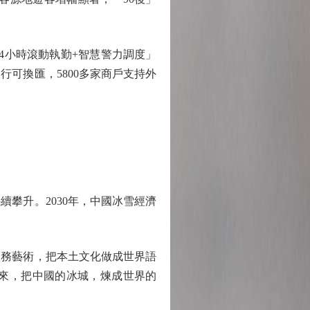
小時滾動執勤+智慧警力調度」
行可換匯，5800多家商戶支持外
續攀升。2030年，中國冰雪經濟
務藝術，把本土文化做成世界語
來，把中國的冰城，煉成世界的