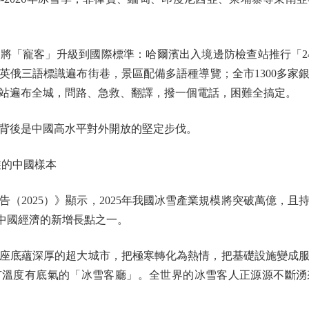
「寵客」升級到國際標準：哈爾濱出入境邊防檢查站推行「24
俄三語標識遍布街巷，景區配備多語種導覽；全市1300多家銀
務站遍布全城，問路、急救、翻譯，撥一個電話，困難全搞定。
後是中國高水平對外開放的堅定步伐。
的中國樣本
025）》顯示，2025年我國冰雪產業規模將突破萬億，且持
為中國經濟的新增長點之一。
底蘊深厚的超大城市，把極寒轉化為熱情，把基礎設施變成服
有溫度有底氣的「冰雪客廳」。全世界的冰雪客人正源源不斷湧