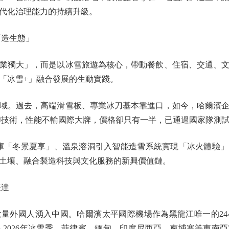
代化治理能力的持續升級。
造生態」
獨大」，而是以冰雪旅遊為核心，帶動餐飲、住宿、交通、文
「冰雪+」融合發展的生動實踐。
。過去，高端滑雪板、專業冰刀基本靠進口，如今，哈爾濱企
印技術，性能不輸國際大牌，價格卻只有一半，已通過國家隊測試，
「冬景夏享」、溫泉溶洞引入智能造雪系統實現「冰火體驗」
土壤、融合製造科技與文化服務的新興價值鏈。
表達
外國人湧入中國。哈爾濱太平國際機場作為黑龍江唯一的24
5-2026年冰雪季，菲律賓、緬甸、印度尼西亞、柬埔寨等東南