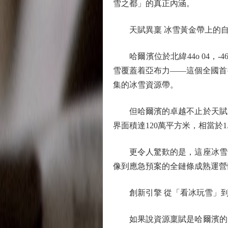
雪之都」的真正內涵。
天賦異稟 冰雪黃金帶上的自
哈爾濱位於北緯44o 04，-
雪覆蓋着亞布力——這個全國首
集的冰雪資源帶。
但哈爾濱的卓越不止於天賦。
界面積達120萬平方米，相當於
更令人驚歎的是，這座冰雪奇
像到應急預案的全鏈條成熟運營
創新引擎 從「看冰玩雪」到
如果說資源稟賦是哈爾濱的先