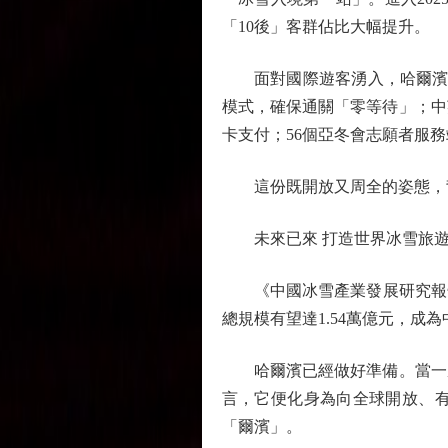
「10後」客群佔比大幅提升。
面對國際遊客湧入，哈爾濱將
模式，確保通關「零等待」；中英
卡支付；56個亞冬會志願者服
這份既開放又周全的姿態，背
未來已來 打造世界冰雪旅遊
《中國冰雪產業發展研究報告（2
總規模有望達1.54萬億元，成
哈爾濱已經做好準備。當一座
言，它便化身為向全球開放、
「爾濱」。