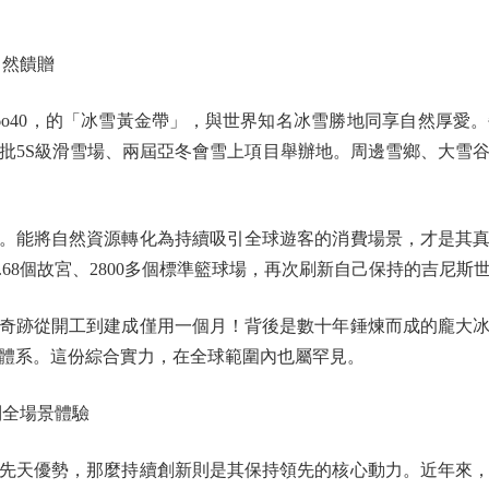
然饋贈
46o40，的「冰雪黃金帶」，與世界知名冰雪勝地同享自然厚
批5S級滑雪場、兩屆亞冬會雪上項目舉辦地。周邊雪鄉、大雪
能將自然資源轉化為持續吸引全球遊客的消費場景，才是其真
1.68個故宮、2800多個標準籃球場，再次刷新自己保持的吉尼斯
跡從開工到建成僅用一個月！背後是數十年錘煉而成的龐大冰
體系。這份綜合實力，在全球範圍內也屬罕見。
全場景體驗
天優勢，那麼持續創新則是其保持領先的核心動力。近年來，