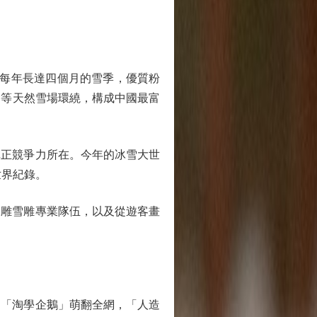
愛。每年長達四個月的雪季，優質粉
谷等天然雪場環繞，構成中國最富
正競爭力所在。今年的冰雪大世
世界紀錄。
雕雪雕專業隊伍，以及從遊客畫
「淘學企鵝」萌翻全網，「人造