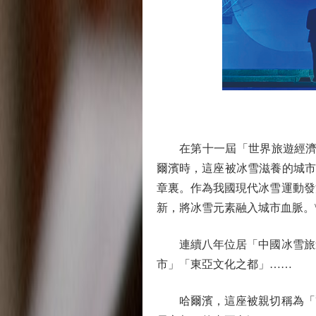
在第十一屆「世界旅遊經濟論壇
爾濱時，這座被冰雪滋養的城市
章裏。作為我國現代冰雪運動發
新，將冰雪元素融入城市血脈。
連續八年位居「中國冰雪旅遊
市」「東亞文化之都」……
哈爾濱，這座被親切稱為「爾