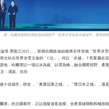
圖：哈爾濱被聯合國旅遊組織授予「世界冰雪旅遊卓越城市」榮譽稱號
·黑龍江2025」，當聯合國旅遊組織將全球首個「世界冰
再次站在世界冰雪文旅的「C位」。何以「卓越」？答案藏在
源地，哈爾濱以一場以冰為媒、以雪為橋，融合國際視野、產
\文：溪延、欣欣
十佳城市」榜首，「奧運冠軍之城」，「雙亞冬之城」，還是
濱」的北國都市，正以億級遊客規模、全產業鏈聯動和極致寵