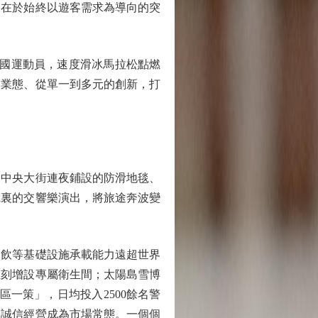
，在於始終以遊客需求為導向的突
國運動員，速度滑冰馬拉松點燃
到業態、從單一到多元的創新，打
中央大街連夜鋪設的防滑地毯、
廳裏的交響樂演出，將旅途奔波變
飲等基礎設施承載能力遠超世界
立刻增設專屬衛生間；太陽島雪博
一策」，日均投入2500餘名警
讓誠信經營成為市場常態。一個個