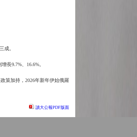
三成。
長9.7%、16.6%。
政策加持，2026年新年伊始俄羅
讀大公報PDF版面