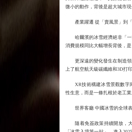
微小的動作，背後是超大城市現
產業躍遷 從「賣風景」到「
哈爾濱的冰雪經濟絕非「一業
消費規模同比大幅增長背後，是
更深遠的變化發生在制造領域
上了航空航天級碳纖維和3D打
XR技術構建冰雪景觀數字庫
性生意，而是一條扎根於老工業
世界客廳 中國冰雪的全球
隨着免簽政策持續開放，大量
「冰雪入境第一站」。進入202