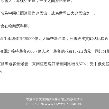
的冰雪大世界橫空出世，一夜之間驚艷全球。
更名為中國哈爾濱國際冰雪節，成為世界四大冰雪節之一。
動會在哈爾濱舉辦。
產總值達到6000億元人民幣新台階，冰雪經濟貢獻佔比接近
累計接待遊客9035.7萬人次，遊客總花費1372.2億元，同比分別增
爾濱國際遊客量爆發，東南亞遊客訂單量同比增長57%；受中俄免簽
%。
香港大公文匯傳媒集團有限公司版權所有
© 1997-2026 WWW.TKWW.HK LIMITED.