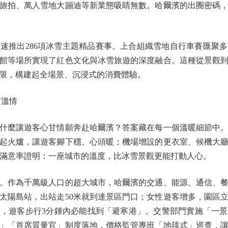
旅拍、萬人雪地大蹦迪等新業態吸睛無數。哈爾濱的出圈密碼
推出286項冰雪主題精品賽事。上合組織雪地自行車賽匯聚多
館等場所實現了紅色文化與冰雪旅遊的深度融合。這種從景觀
限，構建起全場景、沉浸式的消費體驗。
溫情
麼讓遊客心甘情願奔赴哈爾濱？答案藏在每一個溫暖細節中。
起火爐，讓遊客腳下穩、心頭暖；機場增設的更衣室、候機大
訴求滿意率證明：一座城市的溫度，比冰雪景觀更能打動人心。
作為千萬級人口的超大城市，哈爾濱的交通、能源、通信、餐
太陽島站，出站走50米就到達景區門口；女性遊客增多，園區
，遊客步行3分鍾內必能找到「避寒港」。交警部門實施「一景區
」「首席質量官」制度落地，價格監管專班「地毯式」巡查，