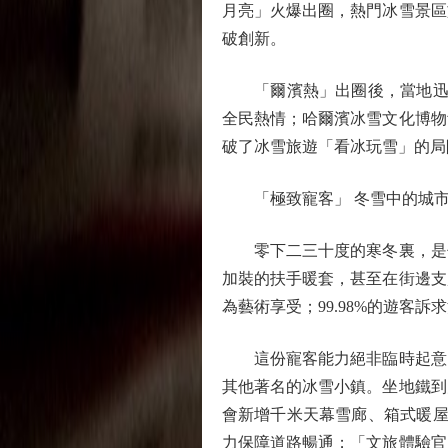
月亮」火爆出圈，熱門冰雪景區
破創新。
「爾濱熱」出圈後，當地迅速
全民熱情；哈爾濱冰雪文化博物
破了冰雪旅遊「看冰玩雪」的局
「極致寵客」 冬雪中的城市
零下二三十度的寒冬裏，是什
加裝的扶手暖套，甚至在街邊支
為藝術享受；99.98%的遊客
這份寵客能力絕非臨時起意。
其他著名的冰雪小鎮。坐地鐵到
會新增千米天幕雪廊、箱式暖屋
力保障道路暢通；「文旅體驗官