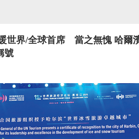
暖世界/全球首席 當之無愧 哈爾
稱號