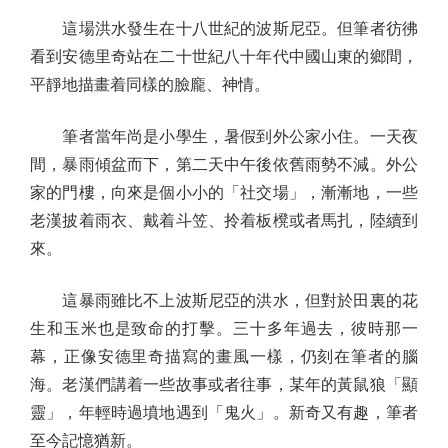
這場洪水發生在十八世紀的波斯尼亞。但筆者彷彿
看到安德里奇站在二十世紀八十年代中國山東的鄉間，
平靜地描畫着同樣的臉龐、神情。
筆者當年尚是小學生，暑假到外公家小住。一天夜
間，暴雨傾盆而下，第二天中午後依舊雨勢不減。外公
家的門樓，向來是個小小的「社交場」，漸漸地，一些
老漢披着雨衣、戴着斗笠、拎着板櫈或者馬扎，陸續到
來。
這暴雨雖比不上波斯尼亞的洪水，但對於田裏的花
生和玉米也是致命的打擊。三十多年過去，彼時那一
幕，正像安德里奇描寫的畫風一樣，仍刻在筆者的腦
海。老漢們講着一些故事或者往事，某年的黃鼠狼「顯
靈」，年輕時過墳地遇到「鬼火」。新奇又有趣，筆者
至今記憶猶新。