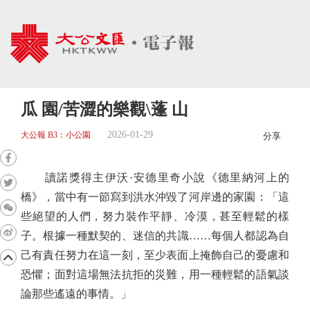
瓜 園/苦澀的樂觀\蓬 山
2026-01-29
大公報 B3：小公園
分享
讀諾獎得主伊沃·安德里奇小說《德里納河上的
橋》，當中有一節寫到洪水沖毀了河岸邊的家園：「這
些絕望的人們，努力裝作平靜、冷漠，甚至輕鬆的樣
子。根據一種默契的、迷信的共識……每個人都認為自
己有責任努力在這一刻，至少表面上掩飾自己的憂慮和
恐懼；面對這場無法抗拒的災難，用一種輕鬆的語氣談
論那些遙遠的事情。」