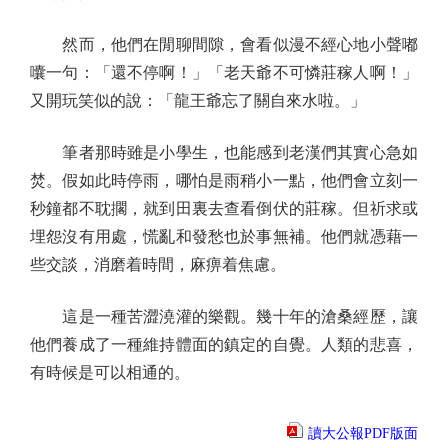
然而，他們在閒聊間隙，會看似漫不經心地小聲嘟
囔一句：「還不停啊！」「老天爺不可憐莊稼人啊！」
又開玩笑似的說：「龍王爺忘了關自來水啦。」
筆者那時雖是小學生，也能感到老漢們其實心急如
焚。假如此時停雨，哪怕是雨稍小一點，他們會立刻一
秒鐘都不耽擱，就到田裏去查看倒伏的莊稼。但祈求或
埋怨沒有用處，慌亂和發愁也於事無補。他們就憑藉一
些交談，消磨着時間，麻痹着焦慮。
這是一種苦澀澆灌的樂觀。幾十年的滄桑經歷，讓
他們養成了一種維持體面的鎮定的自覺。人類的悲喜，
有時候是可以相通的。
讀大公報PDF版面