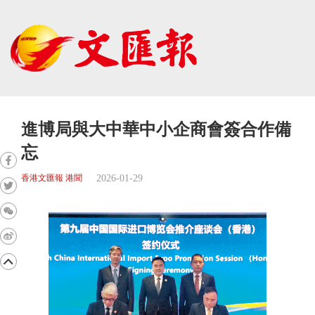
進博局與大中華中小企商會簽合作備
忘
2026-01-29
香港文匯報 港聞