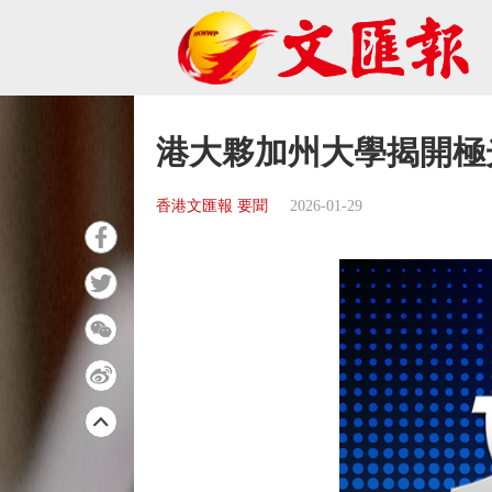
港大夥加州大學揭開極
香港文匯報 要聞
2026-01-29