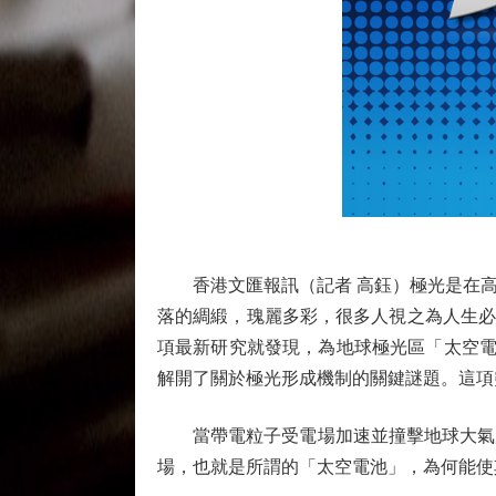
香港文匯報訊（記者 高鈺）極光是在高
落的綢緞，瑰麗多彩，很多人視之為人生必
項最新研究就發現，為地球極光區「太空電池
解開了關於極光形成機制的關鍵謎題。這項
當帶電粒子受電場加速並撞擊地球大氣層
場，也就是所謂的「太空電池」，為何能使