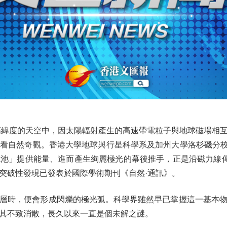
緯度的天空中，因太陽輻射產生的高速帶電粒子與地球磁場相互
看自然奇觀。香港大學地球與行星科學系及加州大學洛杉磯分校
」提供能量、進而產生絢麗極光的幕後推手，正是沿磁力線傳播的「阿
突破性發現已發表於國際學術期刊《自然·通訊》。
時，便會形成閃爍的極光弧。科學界雖然早已掌握這一基本物
其不致消散，長久以來一直是個未解之謎。