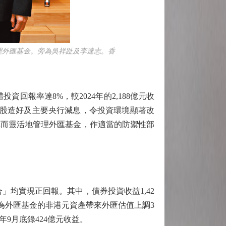
理外匯基金。旁為吳祥趾及李達志。香
報率達8%，較2024年的2,188億元收
技股造好及主要央行減息，令投資環境顯著改
慎而靈活地管理外匯基金，作適當的防禦性部
」均實現正回報。其中，債券投資收益1,42
弱，為外匯基金的非港元資產帶來外匯估值上調3
9月底錄424億元收益。