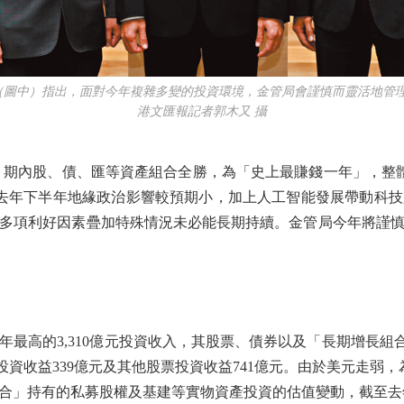
（圖中）指出，面對今年複雜多變的投資環境，金管局會謹慎而靈活地管
港文匯報記者郭木又 攝
期內股、債、匯等資產組合全勝，為「史上最賺錢一年」，整體投資回
釋，去年下半年地緣政治影響較預期小，加上人工智能發展帶動科
多項利好因素疊加特殊情況未必能長期持續。金管局今年將謹
最高的3,310億元投資收入，其股票、債券以及「長期增長組合
股投資收益339億元及其他股票投資收益741億元。由於美元走
合」持有的私募股權及基建等實物資產投資的估值變動，截至去年