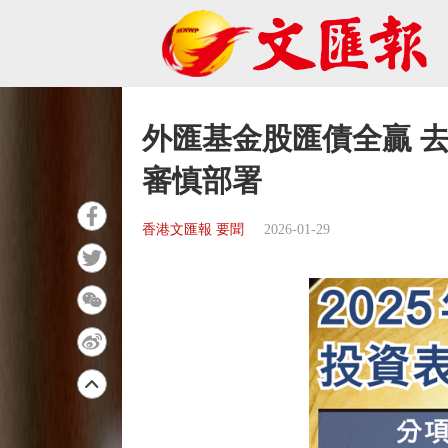
外匯基金股匯債全贏 去
審慎部署
香港文匯報 要聞
2026-01-29