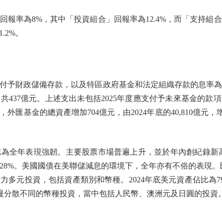
率為8%，其中「投資組合」回報率為12.4%，而「支持組合」
.2%。
財政儲備存款，以及特區政府基金和法定組織存款的息率為4.4%
437億元。上述支出未包括2025年度應支付予未來基金的款項
金的總資產增加704億元，由2024年底的40,810億元，增加至2
年表現強韌。主要股票市場普遍上升，並於年內創紀錄新高，
28%。美國國債在美聯儲減息的環境下，全年亦有不俗的表現。
多元投資，包括資產類別和幣種。2024年底美元資產佔比為7
慢慢分散不同的幣種投資，當中包括人民幣、澳洲元及日圓的投資