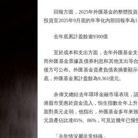
回報方面，2025年外匯基金的整體投資回報
投資至2025年9月底的年率化內部回報率為11
去年底累計盈餘逾9300億
至於成本和支出方面，去年外匯基金支付予
而外匯基金票據及債券利息和其他支出等合共
後方可公布。外匯基金資產負債表摘要顯示，外匯基
底，外匯基金累計盈餘為9,361億元。
余偉文總結去年環球金融市場表現，認為全
港股市受惠於資金流入，恒生指數全年上升
面對美元走弱，他指出，外匯基金多年來致力
元資產佔比達85%、86%，可見近幾年已
「去年情況屬非常特殊」