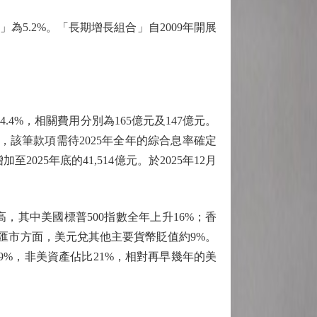
為5.2%。「長期增長組合」自2009年開展
，相關費用分別為165億元及147億元。
，該筆款項需待2025年全年的綜合息率確定
025年底的41,514億元。於2025年12月
其中美國標普500指數全年上升16%；香
匯市方面，美元兌其他主要貨幣貶值約9%。
9%，非美資產佔比21%，相對再早幾年的美
。