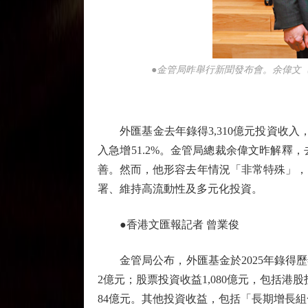
●金管局昨舉行新聞發布會。余偉文
外匯基金去年錄得3,310億元投資收入，
入急增51.2%。金管局總裁余偉文昨解
善。然而，他形容去年情況「非常特殊」，
署、維持高流動性及多元化投資。
●香港文匯報記者 曾業俊
金管局公布，外匯基金於2025年錄得歷年
2億元；股票投資收益1,080億元，包括港
84億元。其他投資收益，包括「長期增長組