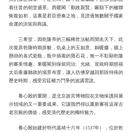
着往昔的朝堂盛景。西暖閣「勤政親賢」匾額下的楹聯
恢復如初，這裏是君臣密奏之地，見證過無數關乎國家
命運的決策與商議。
三希堂，因乾隆帝的三幅稀世法帖而聞名天下。此
次復原乾隆時期原貌，炕桌上的玉如意、銅暖爐，牆上
懸掛的各式瓷瓶，瓶中插着的寶石花，無一不彰顯乾隆
的審美情趣。東暖閣則保留同治、光緒、宣統時期慈禧
太后垂簾聽政的場景布置，讓人彷彿穿越回那段特殊的
歷史時期，感受宮廷權力鬥爭的波譎雲詭。
養心殿的重開，是北京故宮博物院在文物保護與展
示領域的又一重要成果。它讓我們得以重新審視這座古
老宮殿的價值，感受清代歷史的獨特魅力。
養心殿始建於明代嘉靖十六年（1537年），位於乾