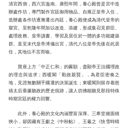
清宮西側，西六宮迤南。康熙年間，養心殿曾是宮中造
辦處作坊，專門製作宮廷御用物品。自雍正皇帝入住，
造辦處各作坊逐漸遷出內廷，養心殿便成為清代皇帝的
寢宮。至乾隆年間加以改造、添建，形成集召見群臣、
處理政務、皇帝讀書、學習及居住於一體的多功能建築
群。直至末代皇帝溥儀出宮，清代八位皇帝先後在此居
住，其地位不言而喻。
寶座上方「中正仁和」的匾額，盡顯帝王治國理政
的理念與追求；西暖閣「勤政親賢」，為君臣密奏之
地，見證無數關乎國運的決策誕生；東暖閣則留存着慈
禧太后垂簾聽政的歷史痕跡，讓人彷彿能聽見那段特殊
時期宮廷的權力回響。
此外，養心殿的文化內涵豐富深厚。三希堂雖面積
狹小，卻因藏有王獻之《中秋帖》、王羲之《快雪時晴