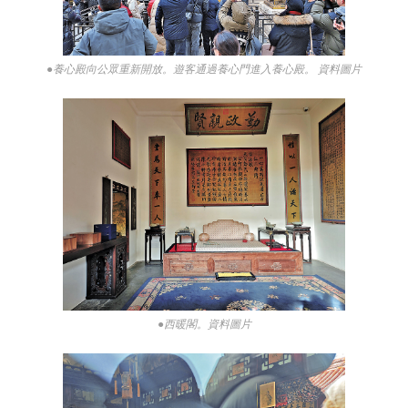
●養心殿向公眾重新開放。遊客通過養心門進入養心殿。 資料圖片
●西暖閣。資料圖片