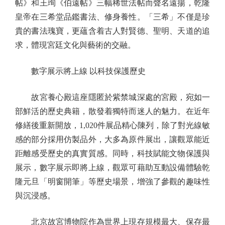
帖》和王珣《伯遠帖》三幅稀世法帖而聲名遠揚，乾隆
皇帝在三希堂品鑑書法、修身養性。「三希」不僅是珍
貴的書法瑰寶，更蘊含着古人對賢德、聖明、天道的追
求，體現宮廷文化與藝術的交融。
數字展示將上線 以科技保護歷史
故宮養心殿這座隱匿於紫禁城深處的宮殿，宛如一
部鮮活的歷史典籍，散發着獨特而迷人的魅力。在近年
修繕後重新開放，1,020件展品精心陳列，除了對光線敏
感的部分採用仿製品外，大多為原件展出，讓觀眾能近
距離感受歷史的真實質感。同時，科技賦能文物保護與
展示，數字展示即將上線，觀眾可藉助互動設備體驗乾
隆元旦「明窗開筆」等歷史場景，增強了參觀的趣味性
與沉浸感。
北京故宮博物院作為世界上現存規模最大、保存最