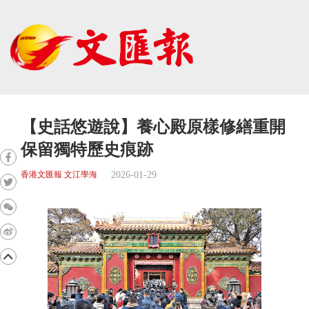
【史話悠遊說】養心殿原樣修繕重開
保留獨特歷史痕跡
2026-01-29
香港文匯報 文江學海