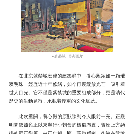
●東暖閣。資料圖片
在北京紫禁城宏偉的建築群中，養心殿宛如一顆璀
璨明珠，經歷近十年修繕，如今再度綻放光芒，吸引着
世人目光。它不僅是紫禁城的重要組成部分，更是清代
歷史的生動見證，承載着厚重的文化底蘊。
此次重開，養心殿的原狀陳列令人眼前一亮。正殿
明間依照雍正以來舉行小朝會的樣貌布置，寶座上方懸
掛的雍正御筆「中正仁和」匾，莊重威嚴，彷彿在訴說