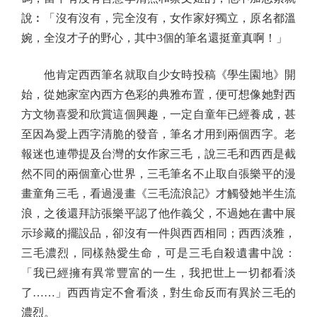
說︰「沒有沒有，完全沒有，女作家好獨立，原名都溫
婉，全沒才子的野心，其中3個的筆名還挺童真啊！」
他肯定西西筆名就取自少女時投稿《學生園地》開
始，從她家室內西方色彩的典雅布置，便可想像她對西
方文物喜愛和欣賞這個興趣，一定自童年已經養成，甚
至因為愛上西字清脆的發音，筆名才用到兩個西字。老
報迷也連帶提及台灣的女作家三毛，說三毛和西西是截
然不同的兩個童心世界，三毛筆名不止取自張樂平的漫
畫童角三毛，看過漫畫《三毛流浪記》才觸發她半生流
浪，之後還拜訪張樂平認了他作義父，不過她在書中展
示珍藏的擺設品，卻沒有一件與西西相同；西西淡雅，
三毛濃烈，同樣熱愛生命，可是三毛自殺遺書中說：
「我已經擁有異常豐富的一生，我把世上一切都看淡
了……」西西肯定不會看淡，對生命反而有異於三毛的
濃烈。