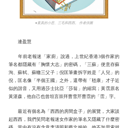
●童真的小思、三毛和西西。 作者供圖
連盈慧
年前老報迷「家廚」說過，上世紀香港3個作家的
筆名都隱藏有「胸懷大志」的密碼，「三蘇」便意存蘇
洵、蘇軾、蘇轍三父子；倪匡筆畫拆字姓是「人兒」的
倪，匡名像「半個王國」之外，還帶有「嵇康」才子近
似的諧音，又用過莎士比亞「莎翁」的縮寫；黃霑原名
黃湛森，他自己也曾坦言崇拜曹雪芹曹霑的「霑」字。
最近有個名為「西西的房間盒子」的展覽，大家談
起西西，我們笑問老報迷女作家的筆名又隱藏了什麼密
碼，當中有沒有含意李清照和蔡文姬的，他不加思索就