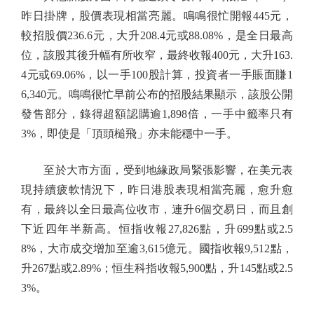
昨日掛牌，股價表現相當亮麗。鳴鳴很忙開報445元，
較招股價236.6元，大升208.4元或88.08%，是全日最高
位，該股其後升幅有所收窄，最終收報400元，大升163.
4元或69.06%，以一手100股計算，投資者一手賬面賺1
6,340元。鳴鳴很忙早前公布的招股結果顯示，該股公開
發售部分，錄得超額認購逾1,898倍，一手中籤率只有
3%，即使是「頂頭槌飛」亦未能穩中一手。
至於大市方面，受到地緣政局緊張影響，在美元表
現持續疲軟情況下，昨日港股表現相當亮麗，愈升愈
有，最終以全日最高位收市，連升6個交易日，而且創
下近四年半新高。恒指收報27,826點，升699點或2.5
8%，大市成交增加至逾3,615億元。國指收報9,512點，
升267點或2.89%；恒生科指收報5,900點，升145點或2.5
3%。