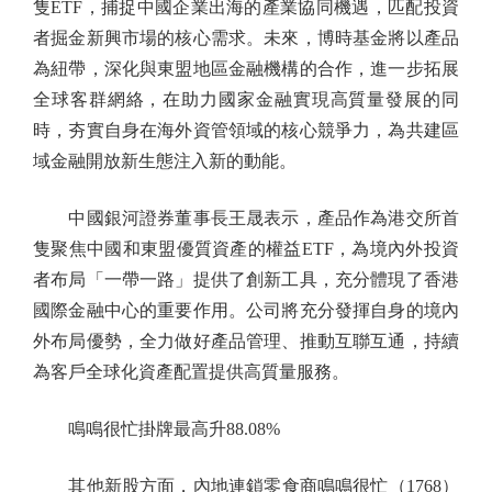
隻ETF，捕捉中國企業出海的產業協同機遇，匹配投資
者掘金新興市場的核心需求。未來，博時基金將以產品
為紐帶，深化與東盟地區金融機構的合作，進一步拓展
全球客群網絡，在助力國家金融實現高質量發展的同
時，夯實自身在海外資管領域的核心競爭力，為共建區
域金融開放新生態注入新的動能。
中國銀河證券董事長王晟表示，產品作為港交所首
隻聚焦中國和東盟優質資產的權益ETF，為境內外投資
者布局「一帶一路」提供了創新工具，充分體現了香港
國際金融中心的重要作用。公司將充分發揮自身的境內
外布局優勢，全力做好產品管理、推動互聯互通，持續
為客戶全球化資產配置提供高質量服務。
鳴鳴很忙掛牌最高升88.08%
其他新股方面，內地連鎖零食商鳴鳴很忙（1768）