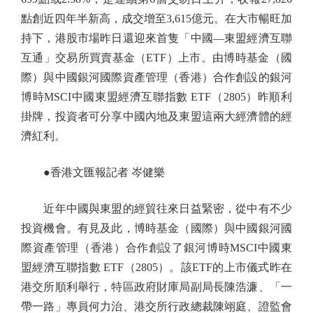
點創近四年半新高，成交增至3,615億元。在大市暢旺加
持下，港股市場昨日還迎來首隻「中國—東盟經濟互聯
互通」交易所買賣基金（ETF）上市。由博時基金（國
際）與中國銀河國際資產管理（香港）合作創設的銀河
博時MSCI中國東盟經濟互聯指數 ETF（2805）昨順利
掛牌，投資者可分享中國內地及東盟這兩大經濟體的經
濟紅利。
●香港文匯報記者 岑健樂
近年中國與東盟的經貿往來日益緊密，從中有不少
投資機會。有見及此，博時基金（國際）與中國銀河國
際資產管理（香港）合作創設了銀河博時MSCI中國東
盟經濟互聯指數 ETF（2805）。該ETF的上市儀式昨在
港交所順利舉行，特區政府財庫局副局長陳浩濂、「一
帶一路」專員何力治、港交所行政總裁陳翊庭、證監會