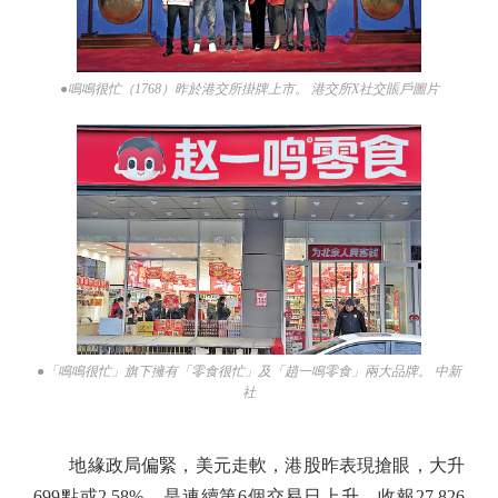
●鳴鳴很忙（1768）昨於港交所掛牌上市。 港交所X社交賬戶圖片
●「鳴鳴很忙」旗下擁有「零食很忙」及「趙一鳴零食」兩大品牌。 中新
社
地緣政局偏緊，美元走軟，港股昨表現搶眼，大升
699點或2.58%，是連續第6個交易日上升，收報27,826