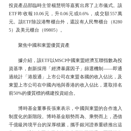
投資產品部臨時主管楊慧明等嘉賓出席了上市儀式。該
ETF昨收報10.06元，升0.06元或0.6%，成交額557萬
元。該ETF除設港幣櫃台外，還設有人民幣櫃台（8280
5）及美元櫃台（09805）。
聚焦中國和東盟優質資產
據介紹，該ETF以MSCI中國東盟經濟互聯指數為投
資基準，創新採用「經濟暴露因子」篩選機制——即通
過統計「港股通」上市公司在東盟各國的收入佔比，及
東盟上市公司在中國內地與香港的收入佔比，選取排名
前50%的優質標的構建投資組合。
博時基金董事長張東表示，中國與東盟的合作進入
制度化的新階段。博時基金順勢而為、乘勢而上，憑借
千億級跨境平台的深厚積澱，攜手銀河證券重磅推出這