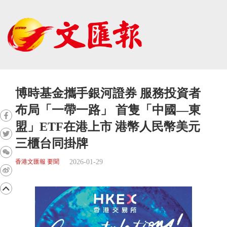
博時基金攜手銀河證券 服務投資者
布局「一帶一路」 首隻「中國—東
盟」ETF在港上市 港幣人民幣美元
三櫃台同掛牌
2026-01-29
香港文匯報 要聞