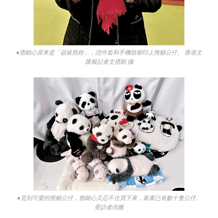
●鄧銘心原來是「超級熊粉」，證件套和手機殼都印上熊貓公仔。 香港文
匯報記者文禮願 攝
●見到可愛的熊貓公仔，鄧銘心又忍不住買下來，家裏已有數十隻公仔。
受訪者供圖