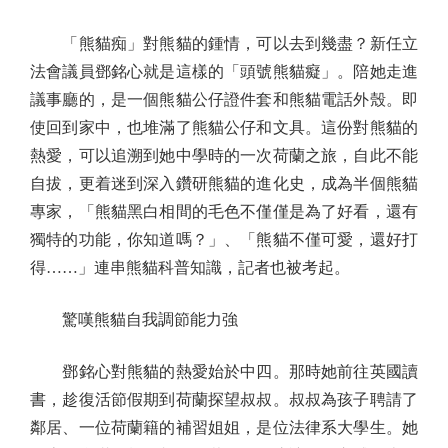
「熊貓痴」對熊貓的鍾情，可以去到幾盡？新任立
法會議員鄧銘心就是這樣的「頭號熊貓癡」。陪她走進
議事廳的，是一個熊貓公仔證件套和熊貓電話外殼。即
使回到家中，也堆滿了熊貓公仔和文具。這份對熊貓的
熱愛，可以追溯到她中學時的一次荷蘭之旅，自此不能
自拔，更着迷到深入鑽研熊貓的進化史，成為半個熊貓
專家，「熊貓黑白相間的毛色不僅僅是為了好看，還有
獨特的功能，你知道嗎？」、「熊貓不僅可愛，還好打
得……」連串熊貓科普知識，記者也被考起。
驚嘆熊貓自我調節能力強
鄧銘心對熊貓的熱愛始於中四。那時她前往英國讀
書，趁復活節假期到荷蘭探望叔叔。叔叔為孩子聘請了
鄰居、一位荷蘭籍的補習姐姐，是位法律系大學生。她