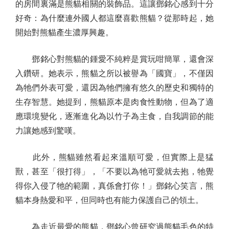
的房間裏滿是熊貓相關的裝飾品。這讓鄧銘心感到十分
好奇：為什麼連外國人都這麼喜歡熊貓？從那時起，她
開始對熊貓產生濃厚興趣。
鄧銘心對熊貓的鍾愛不純粹是賞玩咁簡單，還會深
入鑽研。她表示，熊貓之所以被譽為「國寶」，不僅因
為牠們外表可愛，還因為牠們擁有悠久的歷史和獨特的
生存智慧。她提到，熊貓原本是肉食性動物，但為了適
應環境變化，逐漸進化為以竹子為主食，自我調節的能
力讓她感到驚嘆。
此外，熊貓雖然看起來溫順可愛，但實際上是猛
獸，甚至「很打得」，「不要以為牠可愛就去抱，牠覺
得你入侵了牠的範圍，真係會打你！」鄧銘心笑言，熊
貓本身熱愛和平，但同時也有能力保護自己的領土。
為走近最愛的熊貓，鄧銘心曾研究過熊貓毛色的特