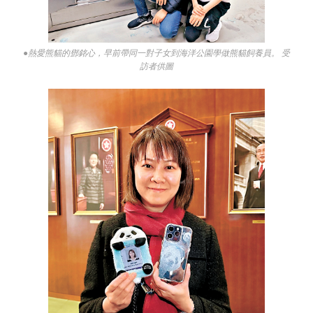
●熱愛熊貓的鄧銘心，早前帶同一對子女到海洋公園學做熊貓飼養員。 受
訪者供圖