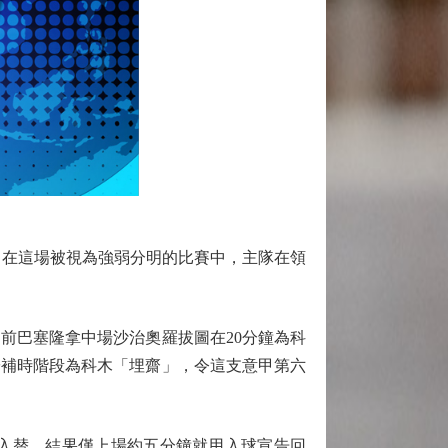
，在這場被視為強弱分明的比賽中，主隊在領
巴塞隆拿中場沙治奧羅拔圖在20分鐘為科
於補時階段為科木「埋齋」，令這支意甲第六
入替，結果僅上場約五分鐘就用入球宣告回