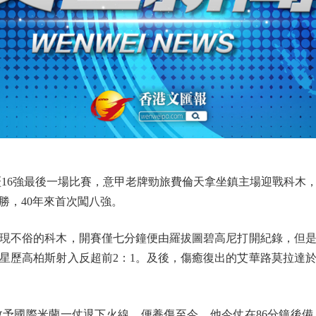
6強最後一場比賽，意甲老牌勁旅費倫天拿坐鎮主場迎戰科木
勝，40年來首次闖八強。
不俗的科木，開賽僅七分鐘便由羅拔圖碧高尼打開紀錄，但是前
新星歷高柏斯射入反超前2：1。及後，傷癒復出的艾華路莫拉達
國際米蘭一仗退下火線，便養傷至今。他今仗在86分鐘後備