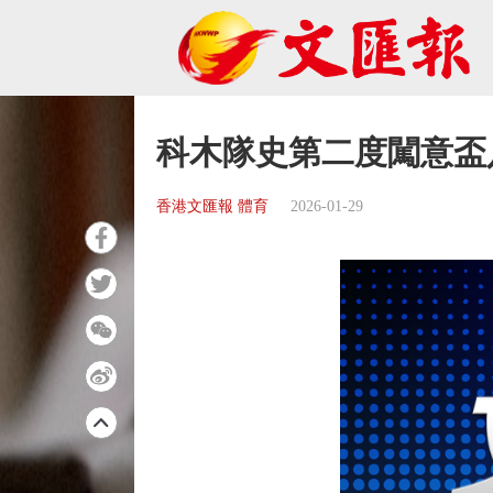
科木隊史第二度闖意盃
香港文匯報 體育
2026-01-29