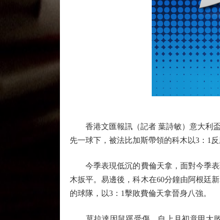
香港文匯報訊（記者 葉詩敏）意大利盃1
先一球下，被法比加斯帶領的科木以3：1反
今季表現低沉的費倫天拿，面對今季表現
木扳平。易邊後，科木在60分鐘由阿根廷
的球隊，以3：1擊敗費倫天拿晉身八強。
莫拉達因鼠蹊受傷，自上月初意甲大敗予