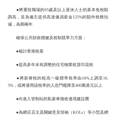
●將重投職場的65歲及以上退休人士的基本免稅額
調高，並為僱主提供高達僱員薪金125%的額外稅務扣
減，為期兩年
確保公共財政穩健及稅制競爭力方面：
●檢討香港稅基
●提高多年未有調整的住宅物業租賃印花稅
●將薪俸稅的較高一級標準稅率由16%上調至16.
5%，或將適用該稅率的入息門檻降至400萬港元以上
●向進入管制站的私家車徵收邊境建設費
●為網店店主及關鍵意見領袖（KOLs）等小型及網