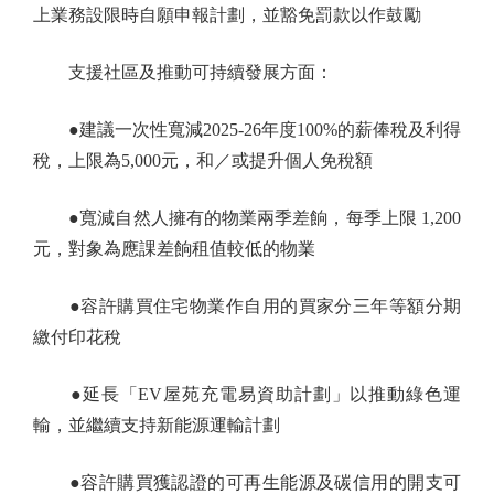
上業務設限時自願申報計劃，並豁免罰款以作鼓勵
支援社區及推動可持續發展方面：
●建議一次性寬減2025-26年度100%的薪俸稅及利得
稅，上限為5,000元，和／或提升個人免稅額
●寬減自然人擁有的物業兩季差餉，每季上限 1,200
元，對象為應課差餉租值較低的物業
●容許購買住宅物業作自用的買家分三年等額分期
繳付印花稅
●延長「EV屋苑充電易資助計劃」以推動綠色運
輸，並繼續支持新能源運輸計劃
●容許購買獲認證的可再生能源及碳信用的開支可