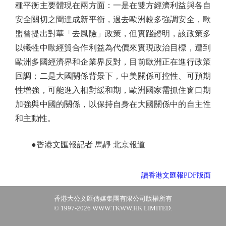
種平衡主要體現在兩方面：一是在雙方經濟利益與各自
安全關切之間達成新平衡，過去歐洲較多強調安全，歐
盟曾提出對華「去風險」政策，但實踐證明，該政策多
以犧牲中歐經貿合作利益為代價來實現政治目標，遭到
歐洲多國經濟界和企業界反對，目前歐洲正在進行政策
回調；二是大國關係背景下，中美關係可控性、可預期
性增強，可能進入相對緩和期，歐洲國家需抓住窗口期
加強與中國的關係，以保持自身在大國關係中的自主性
和主動性。
●香港文匯報記者 馬靜 北京報道
讀香港文匯報PDF版面
香港大公文匯傳媒集團有限公司版權所有
© 1997-2026 WWW.TKWW.HK LIMITED.