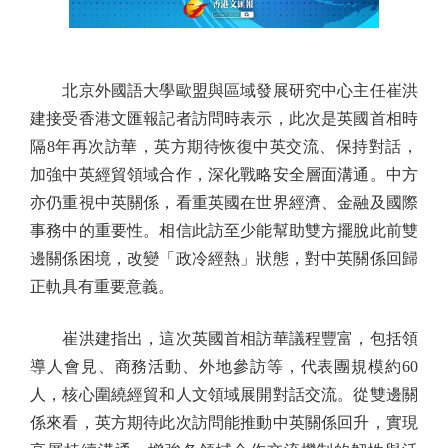
北京外國語大學歐盟與區域發展研究中心主任崔洪
建接受香港文匯報記者訪問時表示，此次是英國首相時
隔8年再次訪華，英方期待恢復中英交流、保持對話，
加強中英經貿領域合作，深化戰略安全層面溝通。中方
亦仍重視中英關係，看重英國在世界經濟、金融及國際
事務中的重要性。相信此訪至少能幫助雙方擺脫此前雙
邊關係困境，改變「政冷經熱」狀態，對中英關係回歸
正軌具有重要意義。
崔洪建指出，這次英國首相訪華議程豐富，包括領
導人會見、商務活動、外地參訪等，代表團規模約60
人，核心圍繞經貿和人文領域展開對話交流。從雙邊關
係來看，英方期待此次訪問能推動中英關係回升，實現