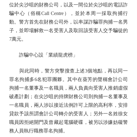
位於尖沙咀的財務公司，以及一間位於尖沙咀的電話詐
騙中心（俗稱Call Centre），並於本周一採取拘捕行
動。警方首先在財務公司外，以串謀詐騙罪拘捕一名男
子，並即場解救一名受害人及取回該受害人交予騙徒的
7萬元。
詐騙中心設「業績龍虎榜」
與此同時，警方突擊搜查上述3個地點，再以同一
罪名拘捕多6名犯罪團夥。其中在葵芳的聲稱會計公司
拘捕一名董事及一名職員，兩人負責向受害人推銷虛假
破產計劃；在尖沙咀的持牌財務公司則拘捕一名董事及
一名職員，兩人涉以接近法例許可上限的高利率，安排
貸款予該所謂會計公司轉介的受害人；另外一名姓徐女
職員因拒絕開門及曾藏起電腦硬碟，被另以涉嫌妨礙警
務人員執行職務罪名拘捕。