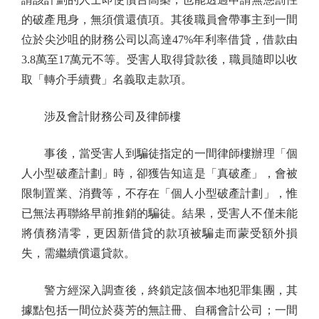
的破產甩身，無須償還債項。其後職員會帶事主到一間
位於尖沙咀的財務公司以高達47%年利率借貸，借款由
3.8萬至17萬元不等。受害人取得貸款後，職員隨即以收
取「轉介手續費」名義取走款項。
涉及會計財務公司及律師樓
事後，當受害人到騙徒指定的一間律師樓辦理「個
人小型破產計劃」時，卻獲告知這是「真破產」，會被
限制置業、消費等，不存在「個人小型破產計劃」，惟
已無法再聯絡早前推銷的騙徒。結果，受害人不僅未能
將債務清零，更因新借貸的款項被騙走而蒙受額外損
失，需繼續償還貸款。
警方經深入調查後，終鎖定該個本地犯罪集團，其
據點包括一間位於葵芳的無註冊、自稱會計公司；一間