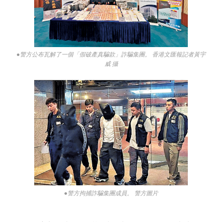
●警方公布瓦解了一個「假破產真騙款」詐騙集團。 香港文匯報記者黃宇
威 攝
●警方拘捕詐騙集團成員。 警方圖片