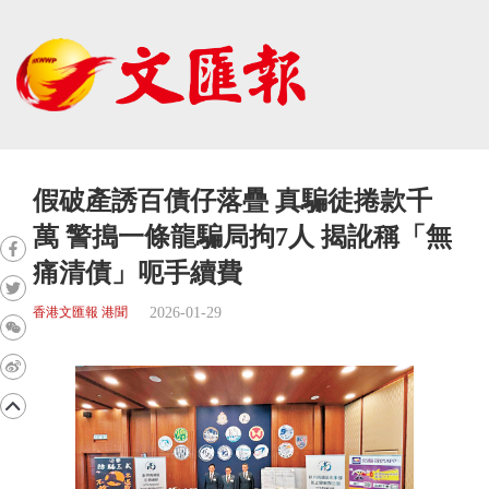
假破產誘百債仔落疊 真騙徒捲款千
萬 警搗一條龍騙局拘7人 揭訛稱「無
痛清債」呃手續費
2026-01-29
香港文匯報 港聞