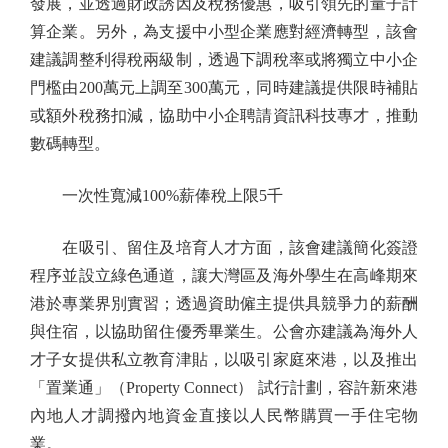
發展，並透過財政誘因及稅務優惠，吸引領先的量子計
算企業。另外，為支援中小型企業應對經濟轉型，該會
建議調整利得稅兩級制，透過下調稅率或將獨立中小企
門檻由200萬元上調至300萬元，同時建議提供限時補貼
或額外稅務扣減，協助中小企聘請資訊科技專才，推動
數碼轉型。
一次性寬減100%薪俸稅上限5千
在吸引、留住及培育人才方面，該會建議簡化簽證
程序並設立綠色通道，讓大灣區及海外學生在高峰期來
港於專業界別實習；透過資助僱主提供具競爭力的薪酬
與住宿，以協助留住優秀畢業生。公會亦建議為海外人
才子女提供私立教育津貼，以吸引家庭來港，以及推出
「置業通」（Property Connect） 試行計劃，容許新來港
內地人才調撥內地資金直接以人民幣購買一手住宅物
業。