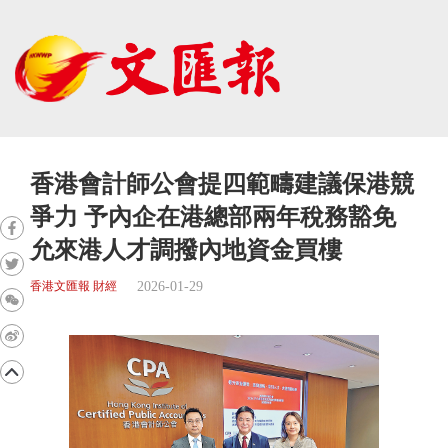
香港會計師公會提四範疇建議保港競
爭力 予內企在港總部兩年稅務豁免
允來港人才調撥內地資金買樓
2026-01-29
香港文匯報 財經