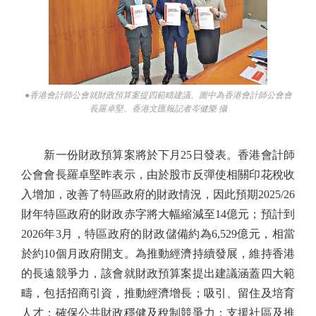
●香港會計師公會就財政預算案提四範疇建議。圖中為香港會計師公會會
長羅卓堅。香港文匯報記者岑健樂 攝
新一份財政預算案將於下月25日發表。香港會計師
公會會長羅卓堅昨表示，由於股市反彈使相關印花稅收
入增加，改善了特區政府的財政情況，因此預期2025/26
財年特區政府的財政赤字將大幅縮減至14億元；預計到
2026年3月，特區政府的財政儲備約為6,529億元，相當
於約10個月政府開支。為推動經濟持續發展，維持香港
的長遠競爭力，該會就財政預算案提出建議涵蓋四大範
疇，包括招商引資，推動經濟增長；吸引、留住及培育
人才；確保公共財政穩健及稅制競爭力；支援社區及推