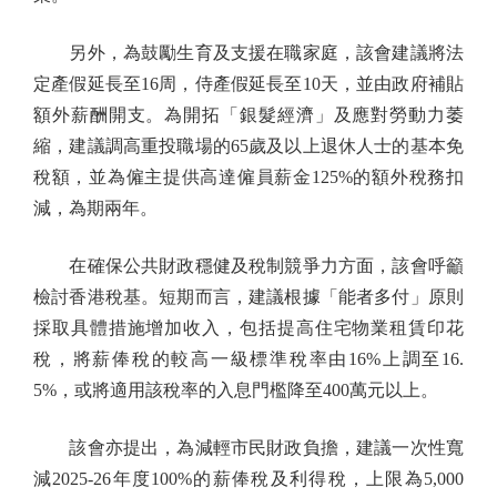
另外，為鼓勵生育及支援在職家庭，該會建議將法
定產假延長至16周，侍產假延長至10天，並由政府補貼
額外薪酬開支。為開拓「銀髮經濟」及應對勞動力萎
縮，建議調高重投職場的65歲及以上退休人士的基本免
稅額，並為僱主提供高達僱員薪金125%的額外稅務扣
減，為期兩年。
在確保公共財政穩健及稅制競爭力方面，該會呼籲
檢討香港稅基。短期而言，建議根據「能者多付」原則
採取具體措施增加收入，包括提高住宅物業租賃印花
稅，將薪俸稅的較高一級標準稅率由16%上調至16.
5%，或將適用該稅率的入息門檻降至400萬元以上。
該會亦提出，為減輕市民財政負擔，建議一次性寬
減2025-26年度100%的薪俸稅及利得稅，上限為5,000