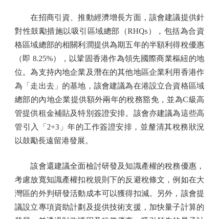
在招商引資、推動經濟增長方面，該會建議提供針
對性鼓勵措施以吸引區域總部（RHQs），包括為合資
格區域總部的相關利潤提供為期五年的半額利得稅優惠
（即 8.25%），以鞏固香港作為領先國際商業樞紐的地
位。為支持內地企業及潛在的其他地區企業利用香港作
為「走出去」的基地，該會建議為在港設立合資格區域
總部的內地企業提供額外兩年的稅務豁免，並為C級高
管提供租金補貼及特別簽證安排。該會亦建議為這些高
管引入「2+3」年的工作簽證安排，並釐清其稅務狀況
以鼓勵長遠留港發展。
該會還建議全面檢討研發及知識產權的稅務優惠，
考慮放寬知識產權扣稅規則下的反避稅條文，例如在大
灣區的外判研發活動成本可以獲得扣減。另外，該會提
議設立專項資助計劃及提供技術支援，加快量子計算的