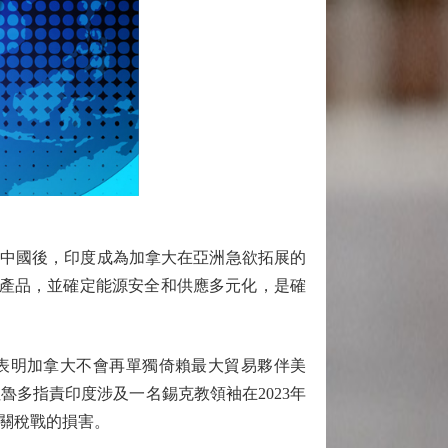
繼中國後，印度成為加拿大在亞洲急欲拓展的
源產品，並確定能源安全和供應多元化，是確
表明加拿大不會再單獨倚賴最大貿易夥伴美
多指責印度涉及一名錫克教領袖在2023年
關稅戰的損害。