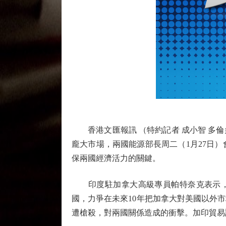
香港文匯報訊 （特約記者 成小智 多倫
龐大市場，兩國能源部長周二（1月27日
保兩國經濟活力的關鍵。
印度駐加拿大高級專員帕特奈克表示，卡
國，力爭在未來10年把加拿大對美國以外
遭槍殺，對兩國關係造成的衝擊。加印貿易