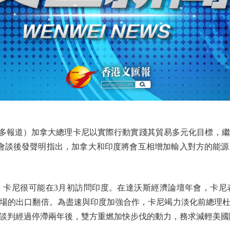
多報道）加拿大總理卡尼以實際行動實踐其貿易多元化目標，
）會談後發聲明指出，加拿大和印度將會互相增加輸入對方的能
尼很可能在3月初訪問印度。在達沃斯經濟論壇年會，卡尼
市場的出口翻倍。為盡速與印度加強合作，卡尼竭力淡化前總理杜魯
談判經過停滯兩年後，雙方重燃加快步伐的動力，務求減輕美國