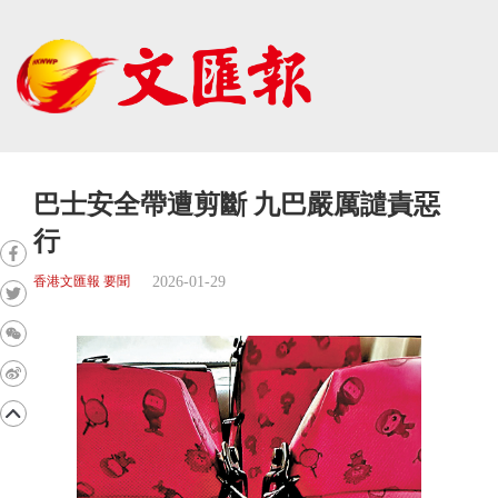
巴士安全帶遭剪斷 九巴嚴厲譴責惡
行
2026-01-29
香港文匯報 要聞