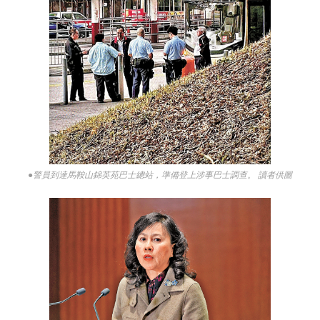
●警員到達馬鞍山錦英苑巴士總站，準備登上涉事巴士調查。 讀者供圖