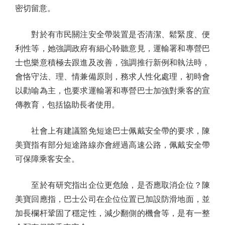
密切留意。
對於有市民關注安全帶裝置是否清潔、鬆緊度、便
利性等，她強調政府有細心聆聽意見，運輸署和專營巴
士也樂意積極去跟進及改善，強調推行新例和執法時，
會恪守法、理、情兼備原則，務求人性化處理，初時會
以勸喻為主，也要求運輸署和專營巴士加強對乘客的宣
傳教育，包括協助長者使用。
社會上有建議豁免短途巴士佩戴安全帶的要求，陳
美寶指有部分短途路線亦會經過高速公路，佩戴安全帶
可保障乘客安全。
至於有研究指出企位更危險，是否應取消企位？陳
美寶回應指，巴士公司在企位位置已加設防滑地面，並
加長欄杆鞏固了穩定性，減少翻側的機會等，是有一整