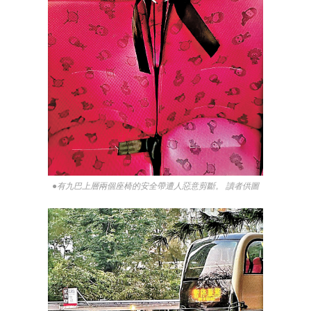
●有九巴上層兩個座椅的安全帶遭人惡意剪斷。 讀者供圖