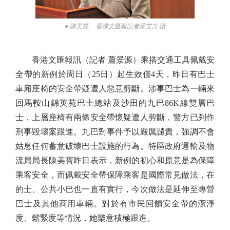
● 陳美寶。 香港文匯報記者黃艾力 攝
香港文匯報訊（記者 蕭景源）乘搭交通工具佩戴安
全帶的新例於周日（25日）起生效僅4天，昨日有巴士
車廂座椅的安全帶疑遭人惡意剪斷。涉事巴士為一輛來
回馬鞍山錦英苑巴士總站及沙田的九巴86K線雙層巴
士，上層座椅有兩條安全帶懷疑遭人剪斷，警方已列作
刑事毀壞案跟進。九巴對事件予以嚴厲譴責，強調不會
姑息任何蓄意破壞巴士設施的行為。特區政府運輸及物
流局局長陳美寶昨日表示，新例的初心和原意是為保障
乘客安全，而佩戴安全帶保障乘客是國際常見做法，在
的士、公共小巴也一直有實行，今次做法是延伸至專營
巴士及其他商用車輛。對於有市民回饋安全帶的潔淨
度、鬆緊度等情況，她樂意積極跟進。