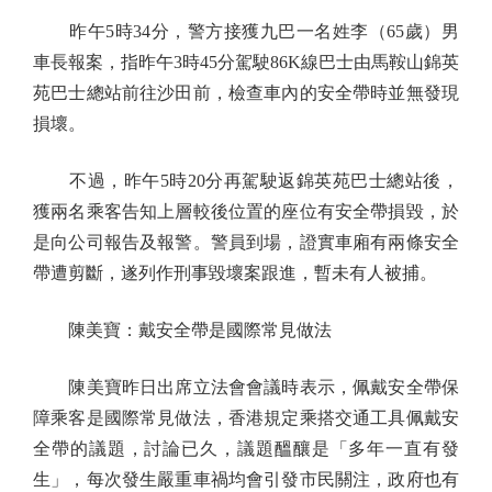
昨午5時34分，警方接獲九巴一名姓李（65歲）男
車長報案，指昨午3時45分駕駛86K線巴士由馬鞍山錦英
苑巴士總站前往沙田前，檢查車內的安全帶時並無發現
損壞。
不過，昨午5時20分再駕駛返錦英苑巴士總站後，
獲兩名乘客告知上層較後位置的座位有安全帶損毀，於
是向公司報告及報警。警員到場，證實車廂有兩條安全
帶遭剪斷，遂列作刑事毀壞案跟進，暫未有人被捕。
陳美寶：戴安全帶是國際常見做法
陳美寶昨日出席立法會會議時表示，佩戴安全帶保
障乘客是國際常見做法，香港規定乘搭交通工具佩戴安
全帶的議題，討論已久，議題醞釀是「多年一直有發
生」，每次發生嚴重車禍均會引發市民關注，政府也有