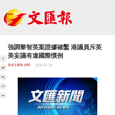
強調黎智英案證據確鑿 港議員斥英
美妄議有違國際慣例
2026-01-29
香港文匯報 港聞