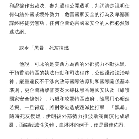
和證據作出裁決。審判過程公開透明，判詞清楚說明任
何勾結外國或境外勢力，危害國家安全的行為及卑鄙圖
謀終將徒勞無功，任何企圖危害國家安全的人都必然難
逃法網。
或令「黑暴」死灰復燃
他說，可恥的是美西方為首的外部勢力不斷抹黑、
干預香港特區的執法行動和司法程序，公然踐踏法治精
神，嚴重違反不干涉內政等國際法原則和國際關係基本
準則，更企圖藉黎智英案大肆抹黑香港國安法及《維護
國家安全條例》，污衊和攻擊特區政府，險惡用心昭然
若揭。一旦得逞，將對香港造成毀滅性打擊，「黑暴」
隨時死灰復燃，伊朗被外部勢力推波助瀾而演化成騷
亂，面臨毀滅性災難，血淋淋的例子，便是最佳佐證。