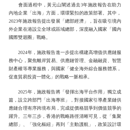
會面過程中，黃元山闡述過去3年施政報告在助力
內地企業「出海」方面，環環緊扣的政策部署。其中，
2023年施政報告提出發展「總部經濟」，旨在吸引境內
外企業在港設立全球或區域總部，深度融入國家「國內
國際雙迴圈」戰略。
2024年，施政報告進一步提出構建高增值供應鏈服
務中心，聚焦離岸貿易、供應鏈管理、金融融資、智慧
財產權等專業服務，與國家「健全海外綜合服務體系，
促進貿易投資一體化」的戰略一脈相承。
2025年，施政報告將「發揮出海平台作用」獨立成
篇，設立跨部門「出海專班」，對接國家引導產業鏈供
應鏈合理有序跨境布局，完成從價格競爭到價值競爭的
躍升。三年三步，香港的戰略路徑清晰可見，從「集聚
總部」、「強化樞紐」再到「主動護航」，政策設計環