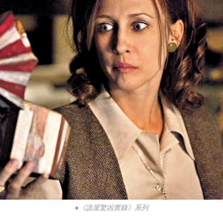
●《詭屋驚凶實錄》系列