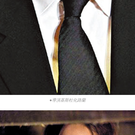
●導演基斯杜化路蘭