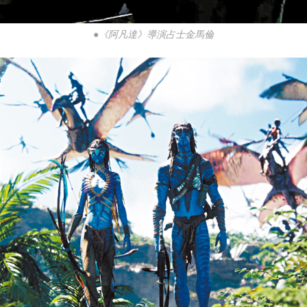
●《阿凡達》導演占士金馬倫