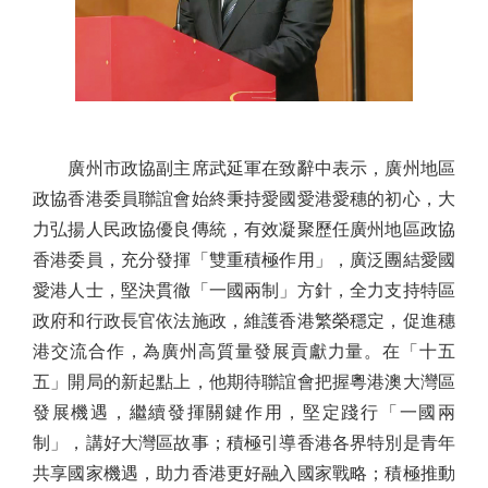
廣州市政協副主席武延軍在致辭中表示，廣州地區
政協香港委員聯誼會始終秉持愛國愛港愛穗的初心，大
力弘揚人民政協優良傳統，有效凝聚歷任廣州地區政協
香港委員，充分發揮「雙重積極作用」，廣泛團結愛國
愛港人士，堅決貫徹「一國兩制」方針，全力支持特區
政府和行政長官依法施政，維護香港繁榮穩定，促進穗
港交流合作，為廣州高質量發展貢獻力量。在「十五
五」開局的新起點上，他期待聯誼會把握粵港澳大灣區
發展機遇，繼續發揮關鍵作用，堅定踐行「一國兩
制」，講好大灣區故事；積極引導香港各界特別是青年
共享國家機遇，助力香港更好融入國家戰略；積極推動