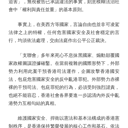
迫害」，無視被告已承認違法的事實，刻意模糊法治社
會中「權利與責任並重」的基本原則。
事實上，在美西方等國家，言論自由也並非可凌駕
法律之上的特權，任何危害國家安全及社會穩定的言
行，均須依法處理，交由法庭作出公平公正裁決。
「支聯會」多年來死心不息抹黑國家、煽動顛覆國
家政權圖謀證據確鑿。在當前複雜的國際形勢下，外部
勢力利用此案干預香港司法運作，企圖攻擊香港國安
法，包庇危害國家安全的反中亂港罪犯。外部勢力赤裸
裸的干預司法、包庇罪犯的行為，必須受到強烈譴責，
也絕不能容忍，香港社會各界要進一步認清內外反中亂
港勢力互相勾結的真相。
維護國家安全、捍衛以憲法和基本法構成的香港憲
制秩序，是香港保持繁榮發展的核心工作和基石。依法