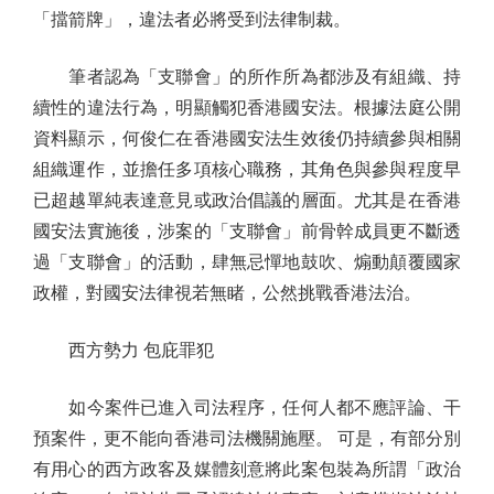
「擋箭牌」，違法者必將受到法律制裁。
筆者認為「支聯會」的所作所為都涉及有組織、持
續性的違法行為，明顯觸犯香港國安法。根據法庭公開
資料顯示，何俊仁在香港國安法生效後仍持續參與相關
組織運作，並擔任多項核心職務，其角色與參與程度早
已超越單純表達意見或政治倡議的層面。尤其是在香港
國安法實施後，涉案的「支聯會」前骨幹成員更不斷透
過「支聯會」的活動，肆無忌憚地鼓吹、煽動顛覆國家
政權，對國安法律視若無睹，公然挑戰香港法治。
西方勢力 包庇罪犯
如今案件已進入司法程序，任何人都不應評論、干
預案件，更不能向香港司法機關施壓。 可是，有部分別
有用心的西方政客及媒體刻意將此案包裝為所謂「政治