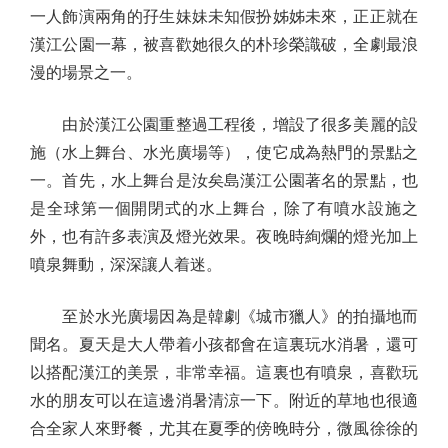
一人飾演兩角的孖生妹妹未知假扮姊姊未來，正正就在
漢江公園一幕，被喜歡她很久的朴珍榮識破，全劇最浪
漫的場景之一。
由於漢江公園重整過工程後，增設了很多美麗的設
施（水上舞台、水光廣場等），使它成為熱門的景點之
一。首先，水上舞台是汝矣島漢江公園著名的景點，也
是全球第一個開閉式的水上舞台，除了有噴水設施之
外，也有許多表演及燈光效果。夜晚時絢爛的燈光加上
噴泉舞動，深深讓人着迷。
至於水光廣場因為是韓劇《城市獵人》的拍攝地而
聞名。夏天是大人帶着小孩都會在這裏玩水消暑，還可
以搭配漢江的美景，非常幸福。這裏也有噴泉，喜歡玩
水的朋友可以在這邊消暑清涼一下。附近的草地也很適
合全家人來野餐，尤其在夏季的傍晚時分，微風徐徐的