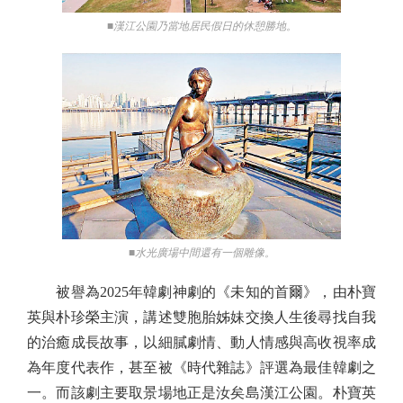
■漢江公園乃當地居民假日的休憩勝地。
■水光廣場中間還有一個雕像。
被譽為2025年韓劇神劇的《未知的首爾》，由朴寶
英與朴珍榮主演，講述雙胞胎姊妹交換人生後尋找自我
的治癒成長故事，以細膩劇情、動人情感與高收視率成
為年度代表作，甚至被《時代雜誌》評選為最佳韓劇之
一。而該劇主要取景場地正是汝矣島漢江公園。朴寶英