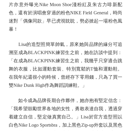
片亦意外曝光Nike Moon Shoe淺粉紅及朱古力啡新配
色，還有於演唱會穿過的粉色NIKE Field General，時尚
迷對「偶像同款」早已虎視眈眈，勢必掀起一場粉色風
暴！
Lisa的造型照簡單帥氣，原來她與品牌的緣分可追
溯至成為BLACKPINK練習生之前，她在訪談中提到：
「在成為BLACKPINK練習生之前，我幾乎只穿適合跳
舞的衣服，比如運動套裝、特別寬鬆的T恤和運動鞋。
在我年紀還很小的時候，曾經存下零用錢，只為了買一
雙Nike Dunk High作為舞蹈訓練鞋。」
如今成為品牌長期合作夥伴，她亦抱有堅定信念：
「我希望鼓勵世界各地的女性，勇敢表達自我，透過穿
着建立自信，堅定做真實自己。」Lisa於官方造型照以
白色Nike Logo Sportsbra，加上黑色Zip-up外套以及黑色