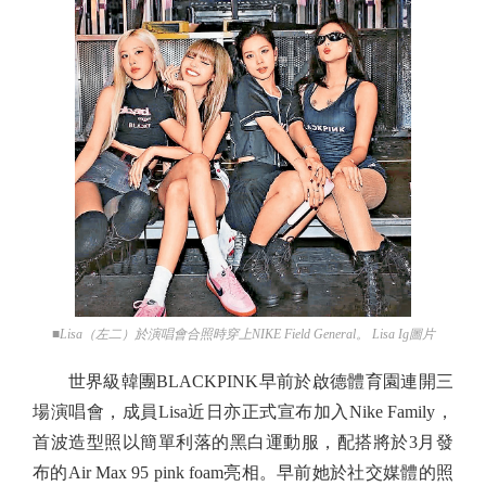
■Lisa（左二）於演唱會合照時穿上NIKE Field General。 Lisa Ig圖片
世界級韓團BLACKPINK早前於啟德體育園連開三
場演唱會，成員Lisa近日亦正式宣布加入Nike Family，
首波造型照以簡單利落的黑白運動服，配搭將於3月發
布的Air Max 95 pink foam亮相。早前她於社交媒體的照