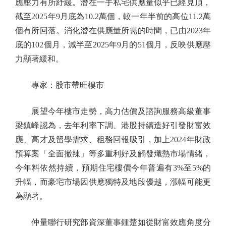
應壓力有所紓緩。潛在一手私宅供應量似乎已經見頂，
截至2025年9月底為10.2萬個，較一年半前的高位11.2萬
個有所回落。消化潛在供應量所需的時間，已由2023年
底的102個月，減半至2025年9月的51個月，反映供應壓
力顯著緩和。
專家：股市帶旺樓市
展望今年樓市走勢，高力估價及諮詢服務高級董事
梁鎮峰認為，去年利率下調、港股持續造好引發財富效
應、高才及留學需求、租務回報吸引，加上2024年財政
預算案「全面撤辣」等多重利好及觸發熾熱市場情緒，
今年料依然持續，預期住宅樓價今年普遍有3%至5%的
升幅，而豪宅市場因供應獨特及地段優越，漲幅可能更
為顯著。
仲量聯行研究部資深董事鍾楚如從財富效應角度分