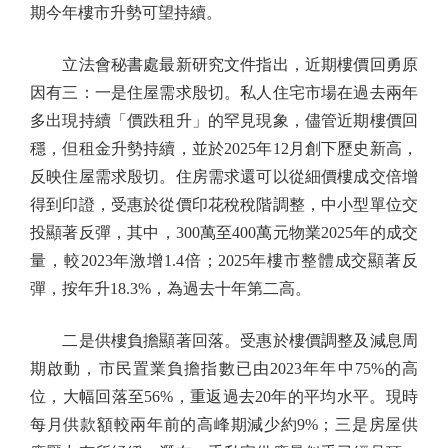
期今年樓市升勢可望持續。
立法會秘書處最新研究文件指出，近期樓價回勇原
因有三：一是住屋需求殷切。私人住宅市場在過去兩年
多出現持續「價跌租升」的罕見現象，儘管近期樓價回
穩，但租金升勢持續，並於2025年12月創下歷史新高，
反映住屋需求殷切。住房需求還可以從細價樓成交倍增
得到印證，受惠於從價印花稅稅階調整，中小型單位交
投顯著反彈，其中，300萬至400萬元物業2025年的成交
量，較2023年激增1.4倍；2025年樓市整體成交顯著反
彈，按年升18.3%，為過去十年第二高。
二是供樓負擔顯著回落。受惠於樓價調整及減息周
期啟動，市民置業負擔指數已由2023年年中75%的高
位，大幅回落至56%，重返過去20年的平均水平。現時
每月供款額較兩年前的高峰期減少約9%；三是房屋供