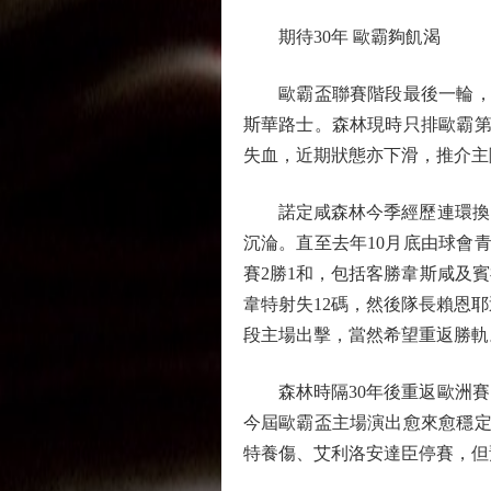
期待30年 歐霸夠飢渴
歐霸盃聯賽階段最後一輪，與
斯華路士。森林現時只排歐霸第
失血，近期狀態亦下滑，推介主隊森
諾定咸森林今季經歷連環換帥
沉淪。直至去年10月底由球會
賽2勝1和，包括客勝韋斯咸及
韋特射失12碼，然後隊長賴恩
段主場出擊，當然希望重返勝軌
森林時隔30年後重返歐洲賽
今屆歐霸盃主場演出愈來愈穩定
特養傷、艾利洛安達臣停賽，但