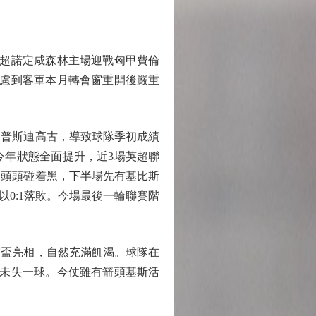
超諾定咸森林主場迎戰匈甲費倫
考慮到客軍本月轉會窗重開後嚴重
普斯迪高古，導致球隊季初成績
今年狀態全面提升，近3場英超聯
加頭頭碰着黑，下半場先有基比斯
0:1落敗。今場最後一輪聯賽階
盃亮相，自然充滿飢渴。球隊在
且未失一球。今仗雖有箭頭基斯活