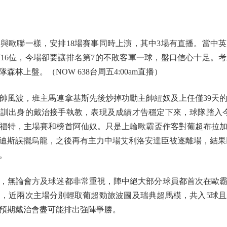
歐聯一樣，安排18場賽事同時上演，其中3場有直播。當中英
16位，今場卻要讓排名第7的不敗客軍一球，盤口信心十足。
林上盤。（NOW 638台周五4:00am直播）
風波，班主馬連拿基斯先後炒掉功勳主帥紐奴及上任僅39天的
青訓出身的戴治接手執教，表現及成績才告穩定下來，球隊踏入
賓福特，主場賽和榜首阿仙奴。只是上輪歐霸盃作客對葡超布拉
耶迪斯誤擺烏龍，之後再有主力中場艾利洛安達臣被逐離場，結果以
。
，無論會方及球迷都非常重視，陣中絕大部分球員都首次在歐霸
，近兩次主場分別輕取葡超勁旅波圖及瑞典超馬模，共入5球
預期戴治會盡可能排出強陣爭勝。