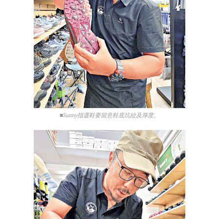
■Sunny指選鞋要留意鞋底坑紋及厚度。