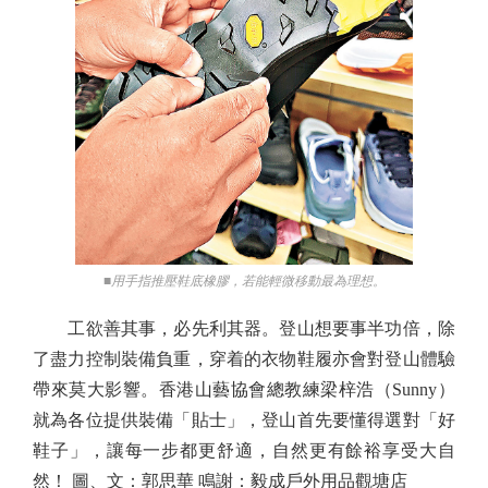
■用手指推壓鞋底橡膠，若能輕微移動最為理想。
工欲善其事，必先利其器。登山想要事半功倍，除
了盡力控制裝備負重，穿着的衣物鞋履亦會對登山體驗
帶來莫大影響。香港山藝協會總教練梁梓浩（Sunny）
就為各位提供裝備「貼士」，登山首先要懂得選對「好
鞋子」，讓每一步都更舒適，自然更有餘裕享受大自
然！ 圖、文：郭思華 鳴謝：毅成戶外用品觀塘店