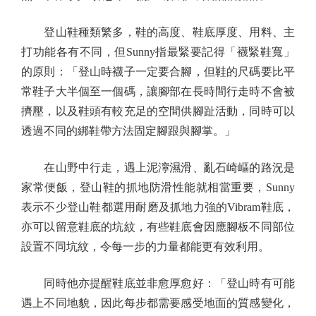
登山鞋種類繁多，鞋的高度、鞋底厚度、用料、主
打功能各有不同，但Sunny指最緊要記得「襪緊鞋寬」
的原則：「登山時襪子一定要合腳，但鞋的尺碼要比平
常鞋子大半個至一個碼，讓腳部在長時間行走時不會被
擠壓，以及鞋頭有較充足的空間供腳趾活動，同時可以
透過不同的綁鞋帶方法固定腳跟與腳掌。」
在山野中行走，遇上泥濘濕滑、亂石崎嶇的路況是
家常便飯，登山鞋的抓地防滑性能就相當重要，Sunny
表示不少登山鞋都選用耐磨及抓地力強的Vibram鞋底，
亦可以留意鞋底的坑紋，有些鞋底會因應腳板不同部位
設置不同坑紋，令每一步的力量都能更有效利用。
同時他亦提醒鞋底並非愈厚愈好：「登山時有可能
遇上不同地貌，因此每步都需要感受地面的質感變化，