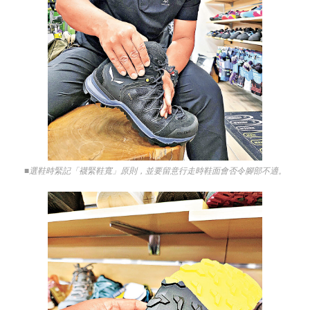
■選鞋時緊記「襪緊鞋寬」原則，並要留意行走時鞋面會否令腳部不適。