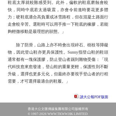
鞋底太厚就較難感受到。此外，偏軟的鞋底磨蝕會較
快，同時中底若太過吸震，亦會令前進時要花更多體
力；硬鞋底適合高負重或冰雪路程，但在混凝土路面行
走會較辛苦。選鞋時可以用手推一下鞋底的橡膠，若能
夠輕微移動是最理想的狀態。」
除了防滑，山路上亦不時會出現碎石、樹枝等障礙
物，因此登山鞋亦更具保護性。Sunny指登山鞋的鞋頭
通常都有一塊保護膠，防止登山者踢到雜物受傷：「現
代科技愈來愈發達，登山鞋的重量更輕，保護性則不斷
升級，選擇也更多元化，但最終亦要視乎登山者的行程
需要，才可選擇最適合的鞋履。」
讀大公報PDF版面
香港大公文匯傳媒集團有限公司版權所有
© 1997-2026 WWW.TKWW.HK LIMITED.